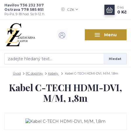
Havířov 736 232 307
0
ks
Ostrava 778 585 851
CZK
0 Kč
Po-Pá, 9-18 hod. So 9-12 h.
Menu
Hledat
Úvod
PC doplňky
Kabely
Kabel C-TECH HDMI-DVI, M/M, 1,8m
Kabel C-TECH HDMI-DVI,
M/M, 1,8m