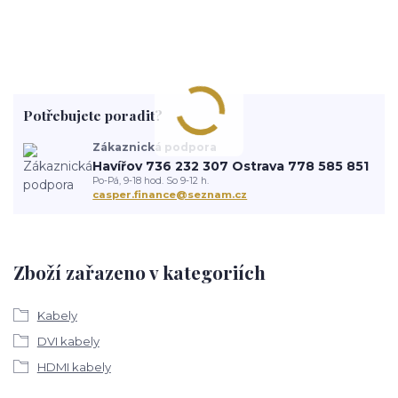
Potřebujete poradit?
Zákaznická podpora
Havířov 736 232 307 Ostrava 778 585 851
Po-Pá, 9-18 hod. So 9-12 h.
casper.finance@seznam.cz
Zboží zařazeno v kategoriích
Kabely
DVI kabely
HDMI kabely