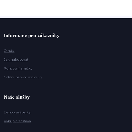
Informace pro zákazníky
O nás
Jak nakupovat
Puncovní značky
Odstoupení od smlouvy
Naše služby
E-shop se šperky
Výkup a zástava