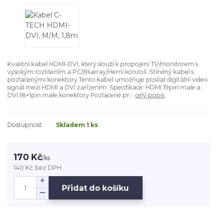
Kvalitní kabel HDMI-DVI, který slouží k propojeni TV/monitorem s
vysokým rozlišením a PC/Blueray/Herní konzolí. Stíněný kabel s
pozlacenými konektory Tento kabel umožňuje posílat digitální video
signál mezi HDMI a DVI zařízením. Specifikace: HDMI 19pin male a
DVI 18+1pin male konektory Pozlacené pr...
celý popis
Dostupnost
Skladem 1 ks
170 Kč
/
ks
140 Kč
bez DPH
Přidat do košíku