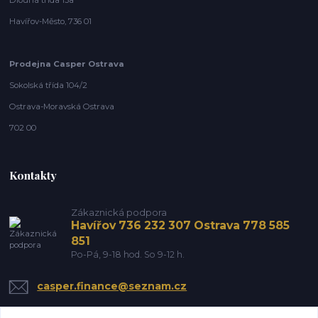
Havířov-Město, 736 01
Prodejna Casper Ostrava
Sokolská třída 104/2
Ostrava-Moravská Ostrava
702 00
Kontakty
Zákaznická podpora
Havířov 736 232 307 Ostrava 778 585
851
Po-Pá, 9-18 hod. So 9-12 h.
casper.finance@seznam.cz