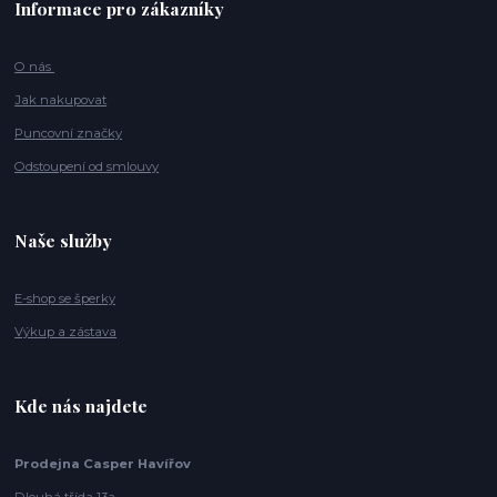
Informace pro zákazníky
O nás
Jak nakupovat
Puncovní značky
Odstoupení od smlouvy
Naše služby
E-shop se šperky
Výkup a zástava
Kde nás najdete
Prodejna Casper Havířov
Dlouhá třída 13a