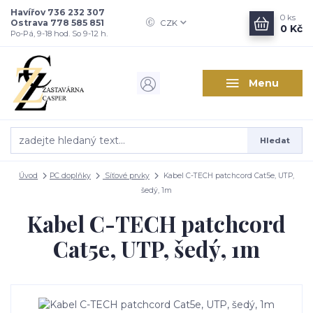
Havířov 736 232 307
0
ks
Ostrava 778 585 851
CZK
0 Kč
Po-Pá, 9-18 hod. So 9-12 h.
Menu
Hledat
Úvod
PC doplňky
Síťové prvky
Kabel C-TECH patchcord Cat5e, UTP,
šedý, 1m
Kabel C-TECH patchcord
Cat5e, UTP, šedý, 1m