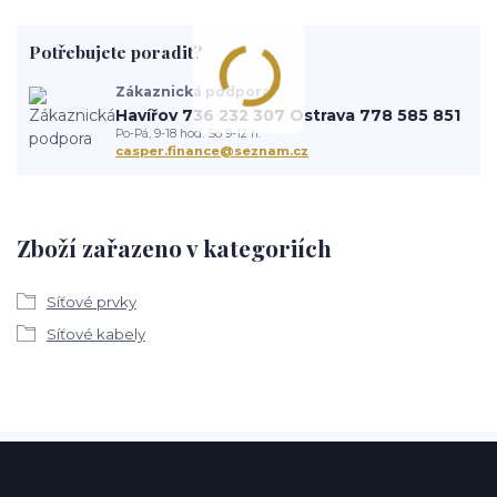
Potřebujete poradit?
Zákaznická podpora
Havířov 736 232 307 Ostrava 778 585 851
Po-Pá, 9-18 hod. So 9-12 h.
casper.finance@seznam.cz
Zboží zařazeno v kategoriích
Síťové prvky
Síťové kabely