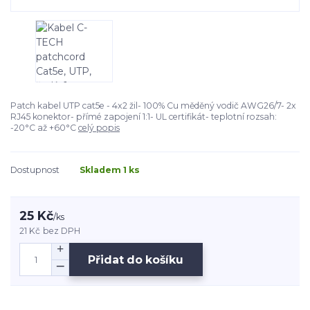
Patch kabel UTP cat5e - 4x2 žil- 100% Cu měděný vodič AWG26/7- 2x
RJ45 konektor- přímé zapojení 1:1- UL certifikát- teplotní rozsah:
-20°C až +60°C
celý popis
Dostupnost
Skladem 1 ks
25 Kč
/
ks
21 Kč
bez DPH
Přidat do košíku