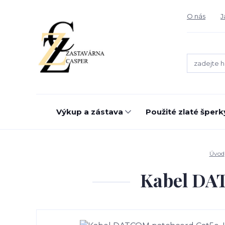
O nás
J
Výkup a zástava
Použité zlaté šperk
Úvod
Kabel DAT