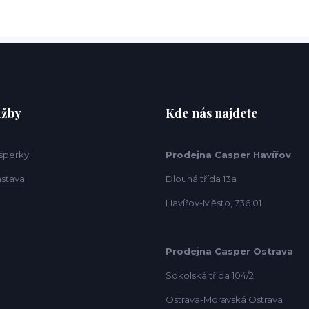
užby
Kde nás najdete
 šperky
Prodejna Casper Havířov
ástava
Dlouhá třída 13a
Havířov-Město, 736 01
Prodejna Casper Ostrava
Sokolská třída 104/2
Ostrava-Moravská Ostrava