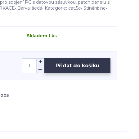
. pro spojení PC s datovou zásuvkou, patch panelu s
IKACE• Barva: šedá• Kategorie: cat.5e• Stínění: ne•
Skladem 1 ks
Přidat do košíku
005