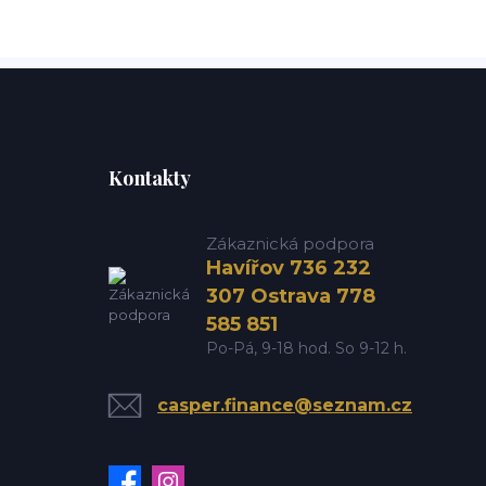
Kontakty
Zákaznická podpora
Havířov 736 232
307 Ostrava 778
585 851
Po-Pá, 9-18 hod. So 9-12 h.
casper.finance@seznam.cz