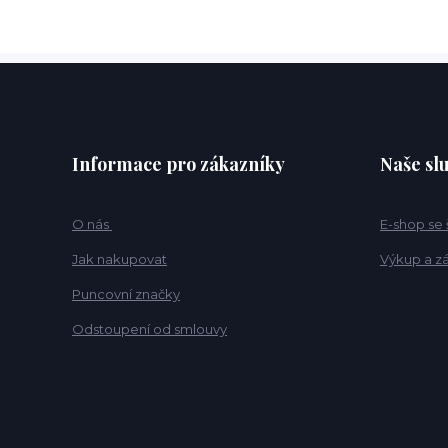
Informace pro zákazníky
Naše sl
O nás
E-shop se
Jak nakupovat
Výkup a z
Puncovní značky
Odstoupení od smlouvy