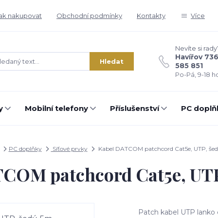
ak nakupovat
Obchodní podmínky
Kontakty
Více
Nevíte si rady
Havířov 73
Hledat
585 851
Po-Pá, 9-18 ho
y
Mobilní telefony
Příslušenství
PC doplň
PC doplňky
Síťové prvky
Kabel DATCOM patchcord Cat5e, UTP, šed
COM patchcord Cat5e, UTP
Patch kabel UTP lanko 