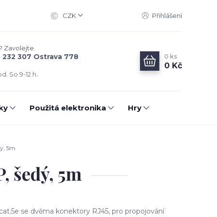
CZK
Přihlášení
? Zavolejte.
0
ks
6 232 307 Ostrava 778
0 Kč
d. So 9-12 h.
ky
Použitá elektronika
Hry
ý, 5m
, šedý, 5m
cat.5e se dvěma konektory RJ45, pro propojování