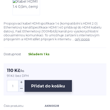
Propojovací kabel HDMI spcifikace 1.4 (kompatibilní s HDMI 2.0)
Ethernetový kanálSpecifikace HDMI 1.40 přidávají do HDMI kabelu
datový, Fast Ethernetový (100Mbit/s) kanál pro vysokorychlostní
obousměrnou komunikaci. To umožňuje zařízení s internetovým
připojením a HDMI sdílet připojení k internetu ...
celý popis
Dostupnost
Skladem 1 ks
110 Kč
/
ks
91 Kč
bez DPH
Přidat do košíku
Číslo produktu:
AKN0028