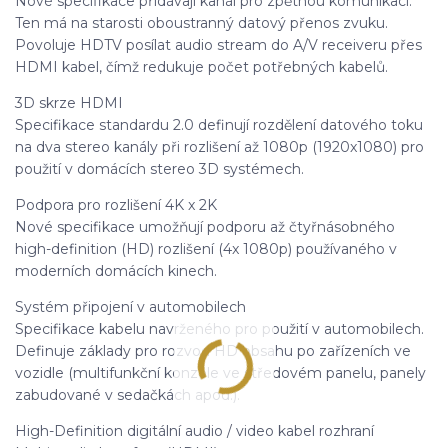
Nové specifikace přidávají kanál pro zpětnou komunikaci.
Ten má na starosti oboustranný datový přenos zvuku.
Povoluje HDTV posílat audio stream do A/V receiveru přes
HDMI kabel, čímž redukuje počet potřebných kabelů.
3D skrze HDMI
Specifikace standardu 2.0 definují rozdělení datového toku
na dva stereo kanály při rozlišení až 1080p (1920x1080) pro
použití v domácích stereo 3D systémech.
Podpora pro rozlišení 4K x 2K
Nové specifikace umožňují podporu až čtyřnásobného
high-definition (HD) rozlišení (4x 1080p) používaného v
moderních domácích kinech.
Systém připojení v automobilech
Specifikace kabelu navrženého pro použití v automobilech.
Definuje základy pro rozvod HD obsahu po zařízeních ve
vozidle (multifunkční konzole ve středovém panelu, panely
zabudované v sedačkách apod.).
High-Definition digitální audio / video kabel rozhraní