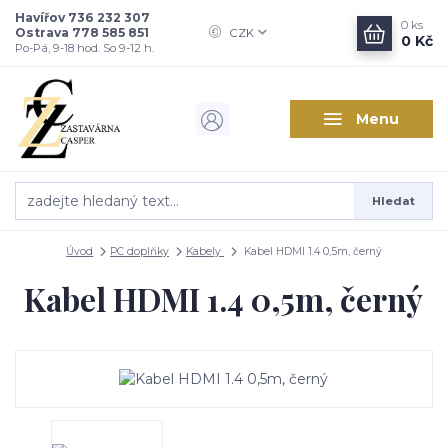
Havířov 736 232 307
0
ks
Ostrava 778 585 851
CZK
0 Kč
Po-Pá, 9-18 hod. So 9-12 h.
Menu
Hledat
Úvod
PC doplňky
Kabely
Kabel HDMI 1.4 0,5m, černý
Kabel HDMI 1.4 0,5m, černý