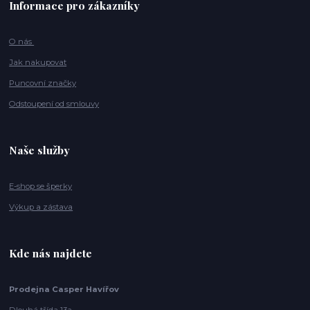
Informace pro zákazníky
O nás
Jak nakupovat
Puncovní značky
Odstoupení od smlouvy
Naše služby
E-shop se šperky
Výkup a zástava
Kde nás najdete
Prodejna Casper Havířov
Dlouhá třída 13a