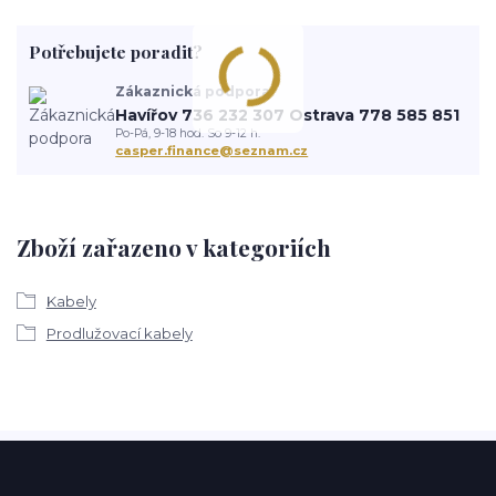
Potřebujete poradit?
Zákaznická podpora
Havířov 736 232 307 Ostrava 778 585 851
Po-Pá, 9-18 hod. So 9-12 h.
casper.finance@seznam.cz
Zboží zařazeno v kategoriích
Kabely
Prodlužovací kabely