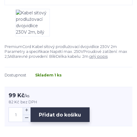
PremiumCord Kabel síťový prodlužovací dvojvidlice 230V 2m
Parametry a specifikace:Napětí max.:250VProudové zatížení: max
2,5ABarevné provedení: BíléDélka kabelu: 2m
celý popis
Dostupnost
Skladem 1 ks
99 Kč
/
ks
82 Kč
bez DPH
Přidat do košíku