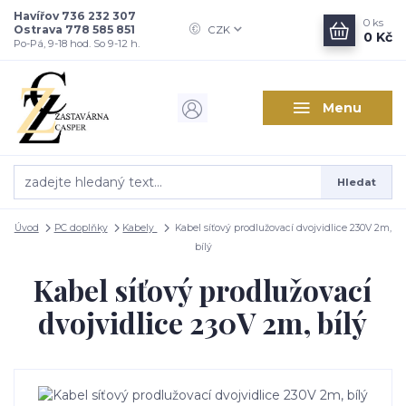
Havířov 736 232 307
0
ks
Ostrava 778 585 851
CZK
0 Kč
Po-Pá, 9-18 hod. So 9-12 h.
Menu
Hledat
Úvod
PC doplňky
Kabely
Kabel síťový prodlužovací dvojvidlice 230V 2m,
bílý
Kabel síťový prodlužovací
dvojvidlice 230V 2m, bílý