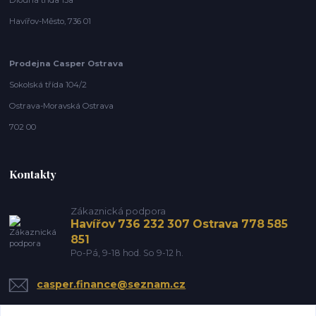
Havířov-Město, 736 01
Prodejna Casper Ostrava
Sokolská třída 104/2
Ostrava-Moravská Ostrava
702 00
Kontakty
Zákaznická podpora
Havířov 736 232 307 Ostrava 778 585
851
Po-Pá, 9-18 hod. So 9-12 h.
casper.finance@seznam.cz