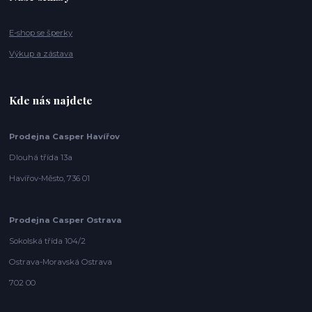
E-shop se šperky
Výkup a zástava
Kde nás najdete
Prodejna Casper Havířov
Dlouhá třída 13a
Havířov-Město, 736 01
Prodejna Casper Ostrava
Sokolská třída 104/2
Ostrava-Moravská Ostrava
702 00