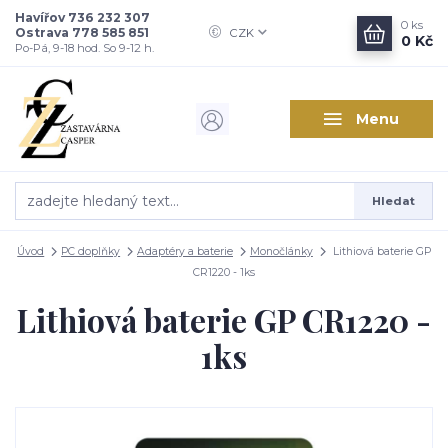
Havířov 736 232 307
0
ks
Ostrava 778 585 851
CZK
0 Kč
Po-Pá, 9-18 hod. So 9-12 h.
Menu
Hledat
Úvod
PC doplňky
Adaptéry a baterie
Monočlánky
Lithiová baterie GP
CR1220 - 1ks
Lithiová baterie GP CR1220 -
1ks