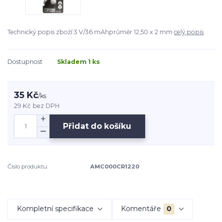
Technický popis zboží:3 V/36 mAhprůměr 12,50 x 2 mm
celý popis
Dostupnost
Skladem 1 ks
35 Kč
/
ks
29 Kč
bez DPH
Přidat do košíku
Číslo produktu:
AMC000CR1220
Kompletní specifikace
Komentáře
0