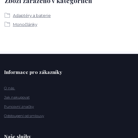
Zboží zařazeno v kategoriích
Adaptéry a baterie
Monočlánky
Informace pro zákazníky
O nás
Jak nakupovat
Puncovní značky
Odstoupení od smlouvy
Naše služby