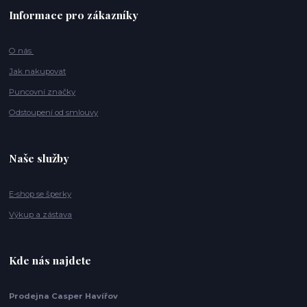
Informace pro zákazníky
O nás
Jak nakupovat
Puncovní značky
Odstoupení od smlouvy
Naše služby
E-shop se šperky
Výkup a zástava
Kde nás najdete
Prodejna Casper Havířov