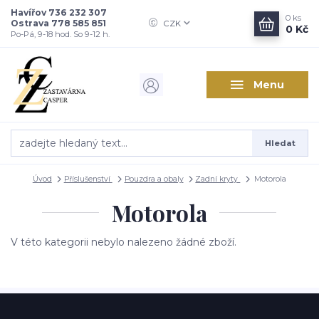
Havířov 736 232 307
0
ks
Ostrava 778 585 851
CZK
0 Kč
Po-Pá, 9-18 hod. So 9-12 h.
Menu
Hledat
Úvod
Příslušenství
Pouzdra a obaly
Zadní kryty
Motorola
Motorola
V této kategorii nebylo nalezeno žádné zboží.