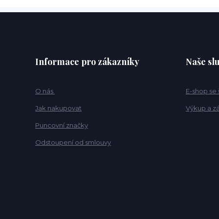
Informace pro zákazníky
Naše sl
O nás
E-shop se
Jak nakupovat
Výkup a z
Puncovní značky
Odstoupení od smlouvy