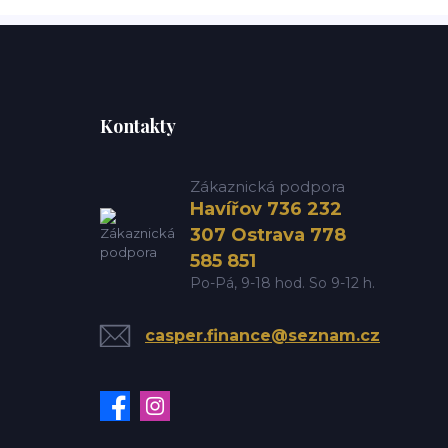
Kontakty
Zákaznická podpora
Havířov 736 232
307 Ostrava 778
585 851
Po-Pá, 9-18 hod. So 9-12 h.
casper.finance@seznam.cz