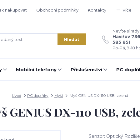
ak nakupovat
Obchodní podmínky
Kontakty
Více
Nevíte si rady
Havířov 73
Hledat
585 851
Po-Pá, 9-18 ho
y
Mobilní telefony
Příslušenství
PC doplň
Úvod
PC doplňky
Myši
Myš GENIUS DX-110 USB, zelená
š GENIUS DX-110 USB, zel
Senzor: Optický Rozliše