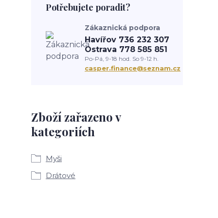
Potřebujete poradit?
Zákaznická podpora
Havířov 736 232 307
Ostrava 778 585 851
Po-Pá, 9-18 hod. So 9-12 h.
casper.finance@seznam.cz
Zboží zařazeno v
kategoriích
Myši
Drátové