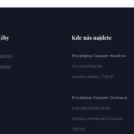
užby
Kde nás najdete
 šperky
Prodejna Casper Havířov
ástava
Dlouhá třída 13a
Havířov-Město, 736 01
Prodejna Casper Ostrava
Sokolská třída 104/2
Ostrava-Moravská Ostrava
702 00