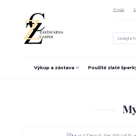
O nás
J
Výkup a zástava
Použité zlaté šperk
My