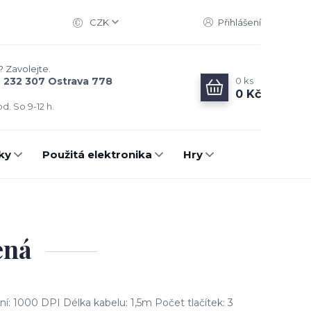
CZK
Přihlášení
? Zavolejte.
0
ks
6 232 307 Ostrava 778
0 Kč
d. So 9-12 h.
ky
Použitá elektronika
Hry
ená
ní: 1000 DPI Délka kabelu: 1,5m Počet tlačítek: 3