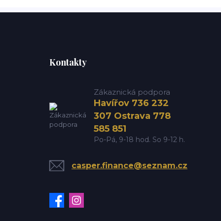
Kontakty
Zákaznická podpora
Havířov 736 232
307 Ostrava 778
585 851
Po-Pá, 9-18 hod. So 9-12 h.
casper.finance@seznam.cz