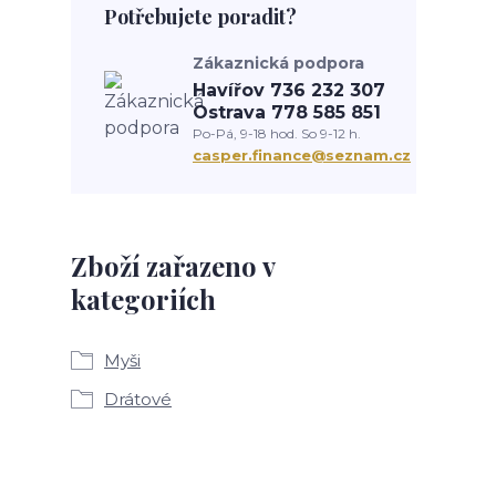
Potřebujete poradit?
Zákaznická podpora
Havířov 736 232 307
Ostrava 778 585 851
Po-Pá, 9-18 hod. So 9-12 h.
casper.finance@seznam.cz
Zboží zařazeno v
kategoriích
Myši
Drátové