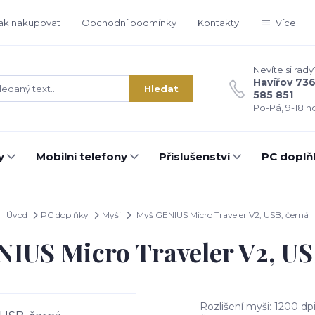
ak nakupovat
Obchodní podmínky
Kontakty
Více
Nevíte si rady
Havířov 73
Hledat
585 851
Po-Pá, 9-18 ho
y
Mobilní telefony
Příslušenství
PC doplň
Úvod
PC doplňky
Myši
Myš GENIUS Micro Traveler V2, USB, černá
IUS Micro Traveler V2, US
Rozlišení myši: 1200 dp