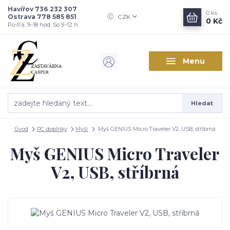
Havířov 736 232 307
0
ks
Ostrava 778 585 851
CZK
0 Kč
Po-Pá, 9-18 hod. So 9-12 h.
Menu
Hledat
Úvod
PC doplňky
Myši
Myš GENIUS Micro Traveler V2, USB, stříbrná
Myš GENIUS Micro Traveler
V2, USB, stříbrná