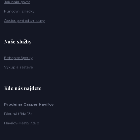
Jak nakupovat
Puncovní značky
Odstoupení od smlouvy
Naše služby
E-shop se šperky
Výkup a zástava
Kde nás najdete
Prodejna Casper Havířov
Dlouhá třída 13a
Havířov-Město, 736 01