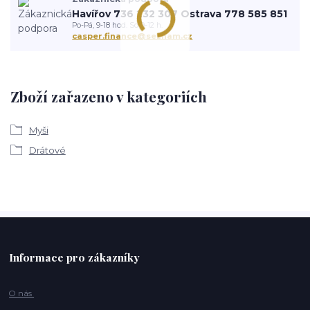
Havířov 736 232 307 Ostrava 778 585 851
Po-Pá, 9-18 hod. So 9-12 h.
casper.finance@seznam.cz
Zboží zařazeno v kategoriích
Myši
Drátové
Informace pro zákazníky
O nás