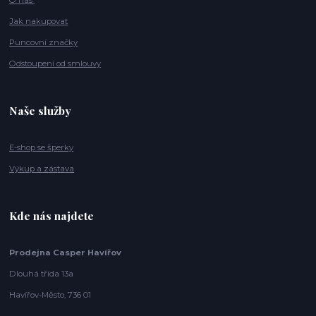
Jak nakupovat
Puncovní značky
Odstoupení od smlouvy
Naše služby
E-shop se šperky
Výkup a zástava
Kde nás najdete
Prodejna Casper Havířov
Dlouhá třída 13a
Havířov-Město, 736 01