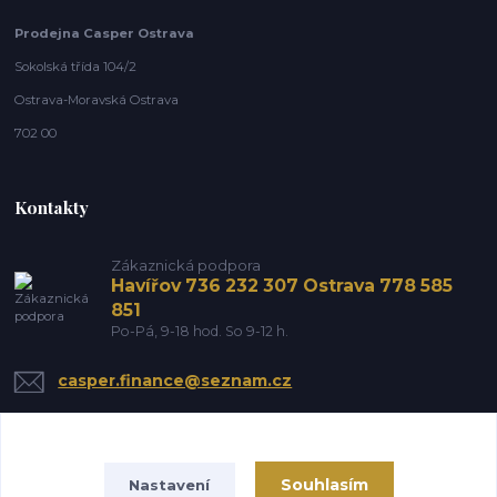
Prodejna Casper Ostrava
Sokolská třída 104/2
Ostrava-Moravská Ostrava
702 00
Kontakty
Zákaznická podpora
Havířov 736 232 307 Ostrava 778 585
851
Po-Pá, 9-18 hod. So 9-12 h.
casper.finance@seznam.cz
Souhlasím
Nastavení