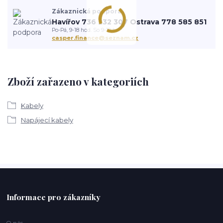
Zákaznická podpora
Havířov 736 232 307 Ostrava 778 585 851
Po-Pá, 9-18 hod. So 9-12 h.
casper.finance@seznam.cz
Zboží zařazeno v kategoriích
Kabely
Napájecí kabely
Informace pro zákazníky
O nás