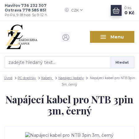
Havířov 736 232 307
0
ks
Ostrava 778 585 851
CZK
0 Kč
Po-Pá, 9-18 hod. So 9-12 h.
Menu
Hledat
Úvod
PC doplňky
Kabely
Napájecí kabely
Napájecí kabel pro NTB 3pin
3m, černý
Napájecí kabel pro NTB 3pin
3m, černý