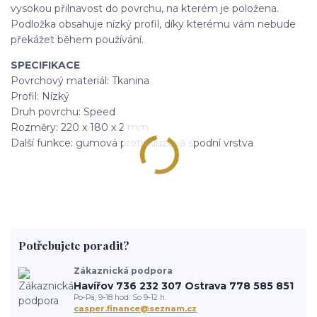
vysokou přilnavost do povrchu, na kterém je položena.
Podložka obsahuje nízký profil, díky kterému vám nebude
překážet během používání.
SPECIFIKACE
Povrchový materiál: Tkanina
Profil: Nízký
Druh povrchu: Speed
Rozměry: 220 x 180 x 2 mm
Další funkce: gumová protiskluzová spodní vrstva
Potřebujete poradit?
Zákaznická podpora
Havířov 736 232 307 Ostrava 778 585 851
Po-Pá, 9-18 hod. So 9-12 h.
casper.finance@seznam.cz