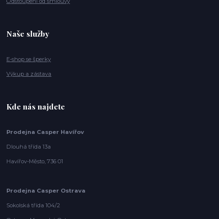
Odstoupení od smlouvy
Naše služby
E-shop se šperky
Výkup a zástava
Kde nás najdete
Prodejna Casper Havířov
Dlouhá třída 13a
Havířov-Město, 736 01
Prodejna Casper Ostrava
Sokolská třída 104/2