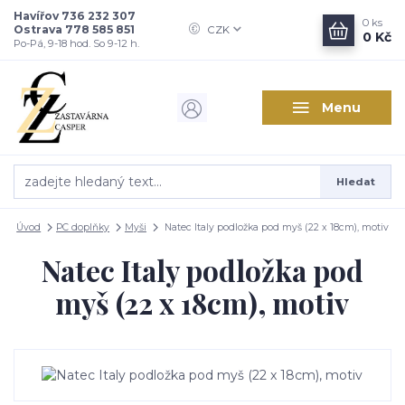
Havířov 736 232 307
0
ks
Ostrava 778 585 851
CZK
0 Kč
Po-Pá, 9-18 hod. So 9-12 h.
Menu
Hledat
Úvod
PC doplňky
Myši
Natec Italy podložka pod myš (22 x 18cm), motiv
Natec Italy podložka pod
myš (22 x 18cm), motiv