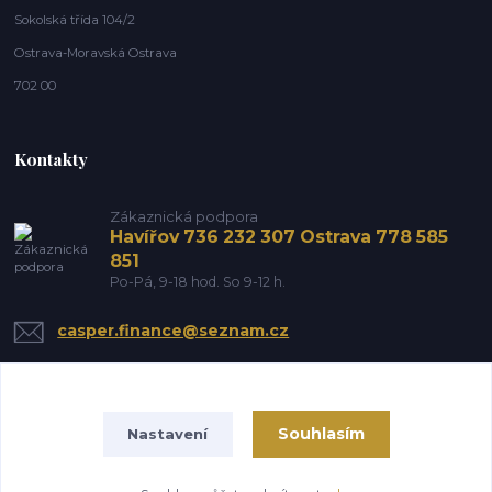
Sokolská třída 104/2
Ostrava-Moravská Ostrava
702 00
Kontakty
Zákaznická podpora
Havířov 736 232 307 Ostrava 778 585
851
Po-Pá, 9-18 hod. So 9-12 h.
casper.finance@seznam.cz
Souhlasím
Nastavení