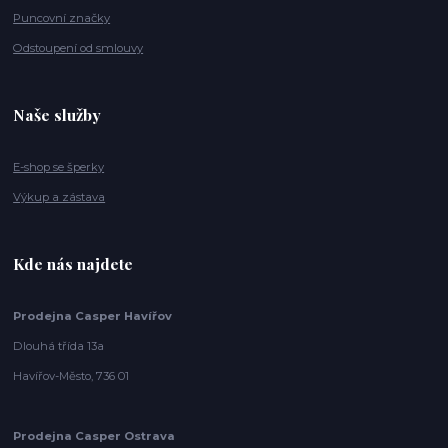
Puncovní značky
Odstoupení od smlouvy
Naše služby
E-shop se šperky
Výkup a zástava
Kde nás najdete
Prodejna Casper Havířov
Dlouhá třída 13a
Havířov-Město, 736 01
Prodejna Casper Ostrava