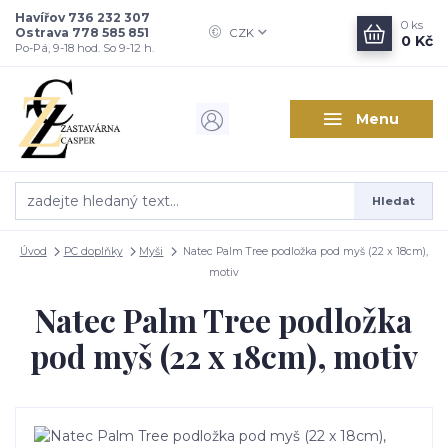
Havířov 736 232 307
0
ks
Ostrava 778 585 851
CZK
0 Kč
Po-Pá, 9-18 hod. So 9-12 h.
Menu
Hledat
Úvod
PC doplňky
Myši
Natec Palm Tree podložka pod myš (22 x 18cm),
motiv
Natec Palm Tree podložka
pod myš (22 x 18cm), motiv