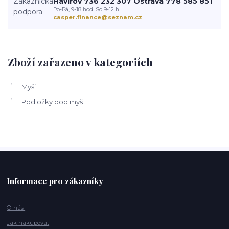
Havířov 736 232 307 Ostrava 778 585 851
Po-Pá, 9-18 hod. So 9-12 h.
casper.finance@seznam.cz
Zboží zařazeno v kategoriích
Myši
Podložky pod myš
Informace pro zákazníky
O nás
Jak nakupovat