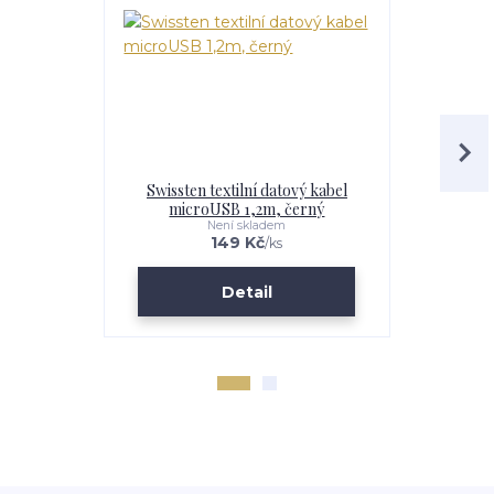
Swissten textilní datový kabel
Swissten 
microUSB 1,2m, černý
micro
Není skladem
149 Kč
/
ks
Detail