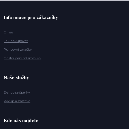
Informace pro zákazníky
O nás
Jak nakupovat
Puncovní značky
Odstoupení od smlouvy
Naše služby
E-shop se šperky
Výkup a zástava
Kde nás najdete