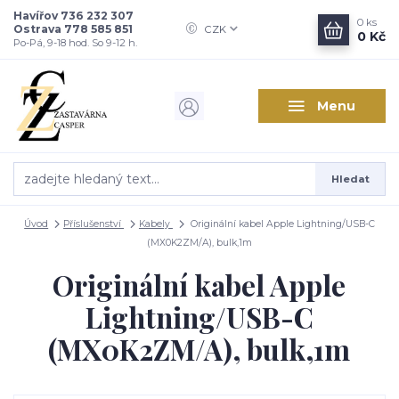
Havířov 736 232 307
0
ks
Ostrava 778 585 851
CZK
0 Kč
Po-Pá, 9-18 hod. So 9-12 h.
Menu
Hledat
Úvod
Příslušenství
Kabely
Originální kabel Apple Lightning/USB-C
(MX0K2ZM/A), bulk,1m
Originální kabel Apple
Lightning/USB-C
(MX0K2ZM/A), bulk,1m