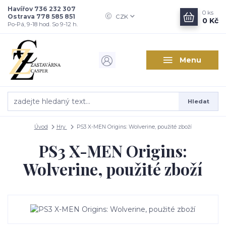
Havířov 736 232 307
0
ks
Ostrava 778 585 851
CZK
0 Kč
Po-Pá, 9-18 hod. So 9-12 h.
Menu
Hledat
Úvod
Hry
PS3 X-MEN Origins: Wolverine, použité zboží
PS3 X-MEN Origins:
Wolverine, použité zboží