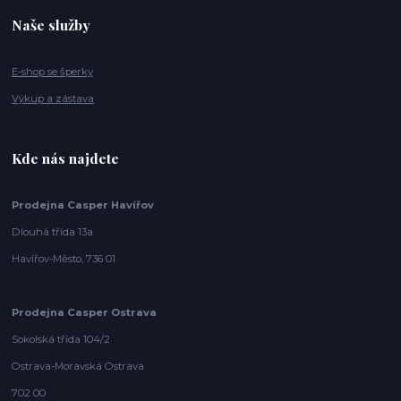
Naše služby
E-shop se šperky
Výkup a zástava
Kde nás najdete
Prodejna Casper Havířov
Dlouhá třída 13a
Havířov-Město, 736 01
Prodejna Casper Ostrava
Sokolská třída 104/2
Ostrava-Moravská Ostrava
702 00