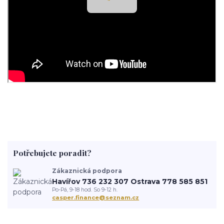
Potřebujete poradit?
Zákaznická podpora
Havířov 736 232 307 Ostrava 778 585 851
Po-Pá, 9-18 hod. So 9-12 h.
casper.finance@seznam.cz