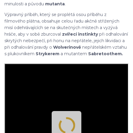
minulosti a původu
mutanta
.
Výpravný příběh, který se proplétá osou příběhu z
filmového plátna, obsahuje celou řadu akčně střižených
misí odehrávajících se na skutečných místech a vyzývá
hráče, aby v sobě zburcoval
zvířecí instinkty
při odhalování
skrytých nebezpečí, při honu na nepřátele, jejich likvidaci a
při odhalování pravdy o
Wolverinově
nepřátelském vztahu
s plukovníkem
Strykerem
a mutantem
Sabretoothem.