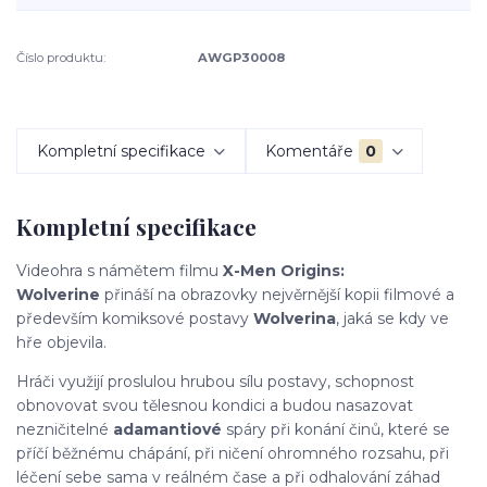
Číslo produktu:
AWGP30008
Kompletní specifikace
Komentáře
0
Kompletní specifikace
Videohra s námětem filmu
X-Men Origins:
Wolverine
přináší na obrazovky nejvěrnější kopii filmové a
především komiksové postavy
Wolverina
, jaká se kdy ve
hře objevila.
Hráči využijí proslulou hrubou sílu postavy, schopnost
obnovovat svou tělesnou kondici a budou nasazovat
nezničitelné
adamantiové
spáry při konání činů, které se
příčí běžnému chápání, při ničení ohromného rozsahu, při
léčení sebe sama v reálném čase a při odhalování záhad