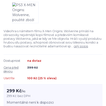
Videohra s námětem filmu X-Men Origins: Wolverine přináší na
obrazovky nejvěrnější kopii filmové a především komiksové
postavy Wolverina, jaká se kdy ve hře objevila. Hráči využijí proslulou
hrubou sílu postavy, schopnost obnovovat svou tělesnou kondici a
budou nasazovat nezničitelné adamantiové sp...
celý popis
Dostupnost
na dotaz
Cena před
399 Kč
slevou
Ušetříte
100 Kč (
25
% sleva)
299 Kč
/
ks
299 Kč
bez DPH
Momentálně není k dispozici