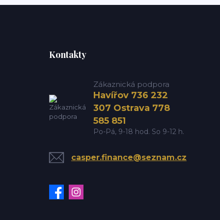
Kontakty
Zákaznická podpora
Havířov 736 232
307 Ostrava 778
585 851
Po-Pá, 9-18 hod. So 9-12 h.
casper.finance@seznam.cz