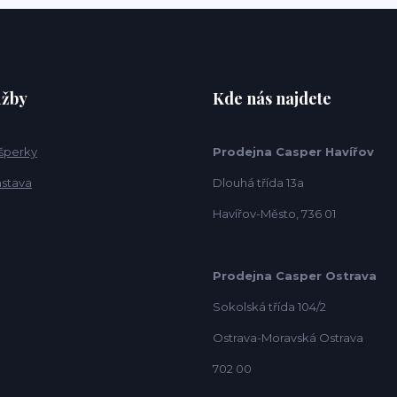
užby
Kde nás najdete
 šperky
Prodejna Casper Havířov
ástava
Dlouhá třída 13a
Havířov-Město, 736 01
Prodejna Casper Ostrava
Sokolská třída 104/2
Ostrava-Moravská Ostrava
702 00