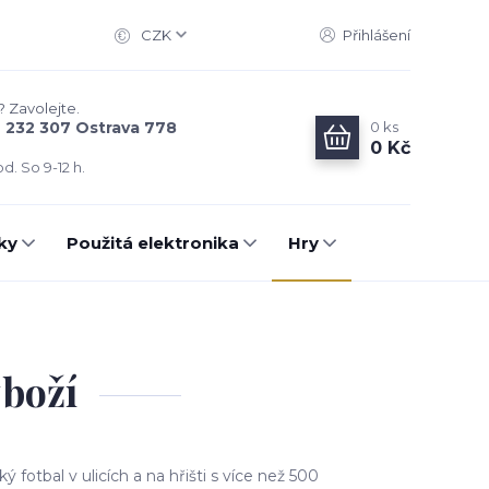
CZK
Přihlášení
? Zavolejte.
0
ks
6 232 307 Ostrava 778
0 Kč
d. So 9-12 h.
ky
Použitá elektronika
Hry
zboží
ý fotbal v ulicích a na hřišti s více než 500