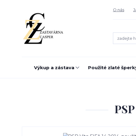
O nás
J
Výkup a zástava
Použité zlaté šperk
PSP 