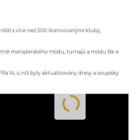
hřišti s více než 500 licencovanými kluby,
četně manažerského módu, turnajů a módu Be a
ifa 14, u níž byly aktualizovány dresy a soupisky