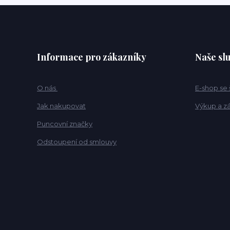
Informace pro zákazníky
Naše sl
O nás
E-shop se
Jak nakupovat
Výkup a z
Puncovní značky
Odstoupení od smlouvy