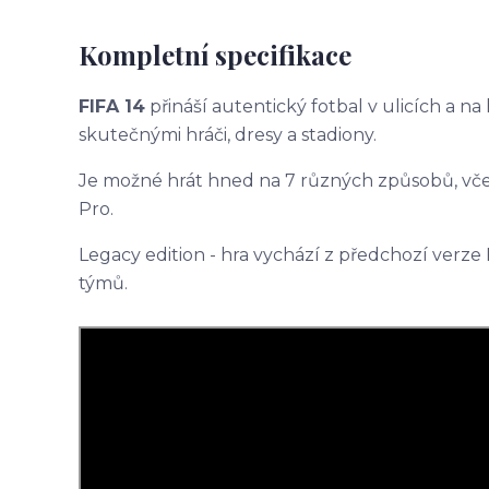
Kompletní specifikace
FIFA 14
přináší autentický fotbal v ulicích a na 
skutečnými hráči, dresy a stadiony.
Je možné hrát hned na 7 různých způsobů, v
Pro.
Legacy edition - hra vychází z předchozí verze F
týmů.