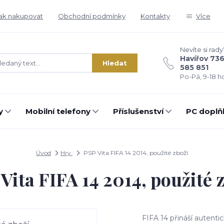
ak nakupovat
Obchodní podmínky
Kontakty
Více
Nevíte si rady
Havířov 73
Hledat
585 851
Po-Pá, 9-18 ho
y
Mobilní telefony
Příslušenství
PC doplň
Úvod
Hry
PSP Vita FIFA 14 2014, použité zboží
Vita FIFA 14 2014, použité 
FIFA 14 přináší autentick