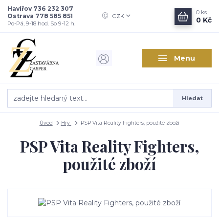
Havířov 736 232 307
0
ks
Ostrava 778 585 851
CZK
0 Kč
Po-Pá, 9-18 hod. So 9-12 h.
Menu
Hledat
Úvod
Hry
PSP Vita Reality Fighters, použité zboží
PSP Vita Reality Fighters,
použité zboží