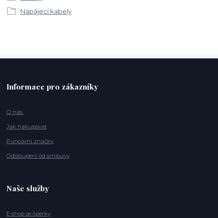
Napájecí kabely
Informace pro zákazníky
O nás
Jak nakupovat
Puncovní značky
Odstoupení od smlouvy
Naše služby
E-shop se šperky