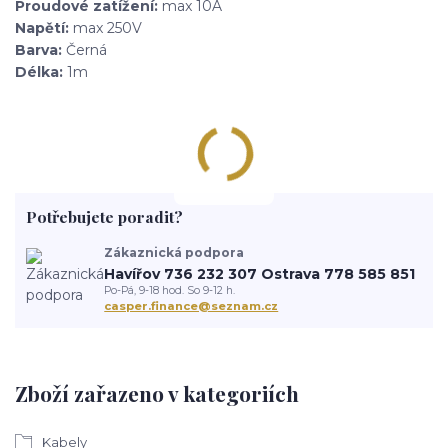
Proudové zatížení:
max 10A
Napětí:
max 250V
Barva:
Černá
Délka:
1m
Potřebujete poradit?
Zákaznická podpora
Havířov 736 232 307 Ostrava 778 585 851
Po-Pá, 9-18 hod. So 9-12 h.
casper.finance@seznam.cz
Zboží zařazeno v kategoriích
Kabely