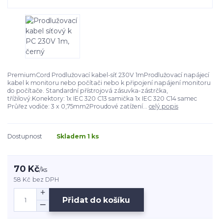
PremiumCord Prodlužovací kabel-síť 230V 1mProdlužovací napájecí
kabel k monitoru nebo počítači nebo k připojení napájení monitoru
do počítače. Standardní přístrojová zásuvka-zástrčka,
třížilový.Konektory: 1x IEC 320 C13 samička 1x IEC 320 C14 samec
Průřez vodiče: 3 x 0,75mm2Proudové zatížení...
celý popis
Dostupnost
Skladem 1 ks
70 Kč
/
ks
58 Kč
bez DPH
Přidat do košíku