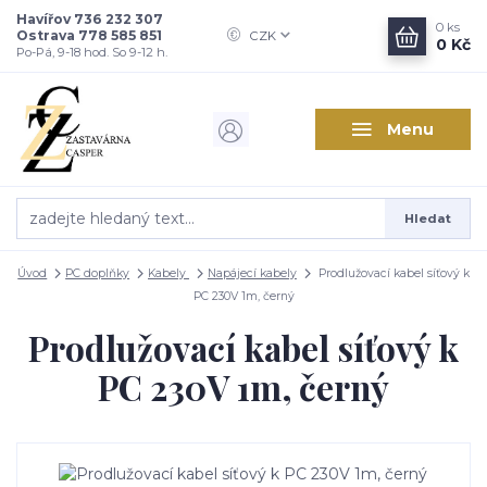
Havířov 736 232 307
0
ks
Ostrava 778 585 851
CZK
0 Kč
Po-Pá, 9-18 hod. So 9-12 h.
Menu
Hledat
Úvod
PC doplňky
Kabely
Napájecí kabely
Prodlužovací kabel síťový k
PC 230V 1m, černý
Prodlužovací kabel síťový k
PC 230V 1m, černý