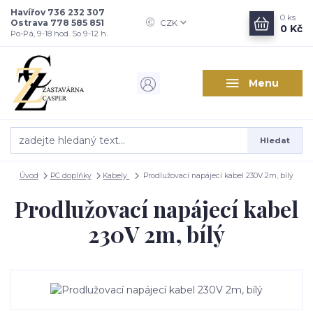
Havířov 736 232 307
0
ks
Ostrava 778 585 851
CZK
0 Kč
Po-Pá, 9-18 hod. So 9-12 h.
Menu
Hledat
Úvod
PC doplňky
Kabely
Prodlužovací napájecí kabel 230V 2m, bílý
Prodlužovací napájecí kabel
230V 2m, bílý