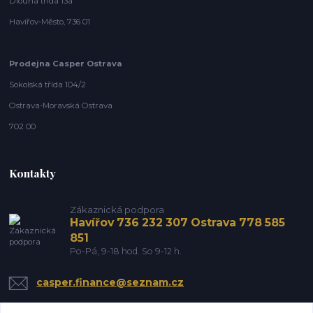
Dlouhá třída 13a
Havířov-Město, 736 01
Prodejna Casper Ostrava
Sokolská třída 104/2
Ostrava-Moravská Ostrava
702 00
Kontakty
Zákaznická podpora
Havířov 736 232 307 Ostrava 778 585
851
Po-Pá, 9-18 hod. So 9-12 h.
casper.finance@seznam.cz