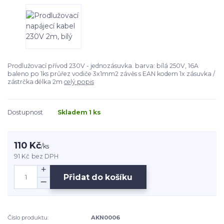
Prodlužovací přívod 230V - jednozásuvka. barva: bílá 250V, 16A
baleno po 1ks průřez vodiče 3x1mm2 závěs s EAN kodem 1x zásuvka /
zástrčka délka 2m
celý popis
Dostupnost
Skladem 1 ks
110 Kč
/
ks
91 Kč
bez DPH
Přidat do košíku
Číslo produktu:
AKN0006