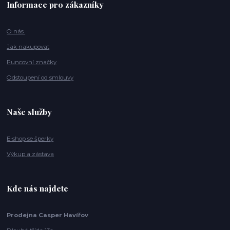
Informace pro zákazníky
O nás
Jak nakupovat
Puncovní značky
Odstoupení od smlouvy
Naše služby
E-shop se šperky
Výkup a zástava
Kde nás najdete
Prodejna Casper Havířov