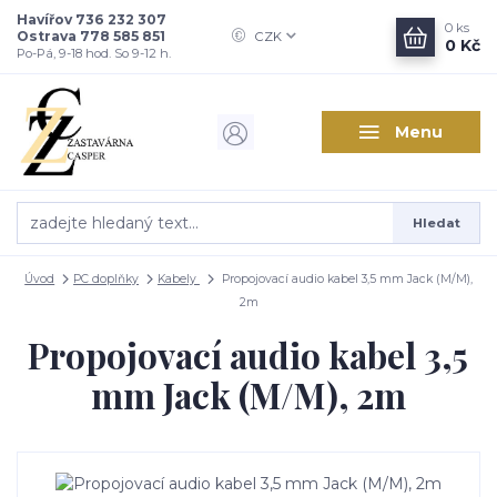
Havířov 736 232 307
0
ks
Ostrava 778 585 851
CZK
0 Kč
Po-Pá, 9-18 hod. So 9-12 h.
Menu
Hledat
Úvod
PC doplňky
Kabely
Propojovací audio kabel 3,5 mm Jack (M/M),
2m
Propojovací audio kabel 3,5
mm Jack (M/M), 2m