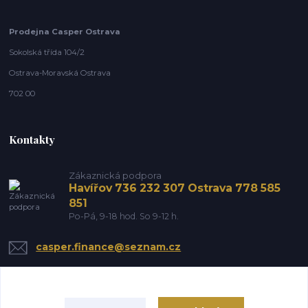
Prodejna Casper Ostrava
Sokolská třída 104/2
Ostrava-Moravská Ostrava
702 00
Kontakty
Zákaznická podpora
Havířov 736 232 307 Ostrava 778 585
851
Po-Pá, 9-18 hod. So 9-12 h.
casper.finance@seznam.cz