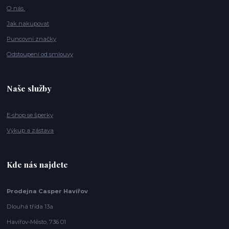
O nás
Jak nakupovat
Puncovní značky
Odstoupení od smlouvy
Naše služby
E-shop se šperky
Výkup a zástava
Kde nás najdete
Prodejna Casper Havířov
Dlouhá třída 13a
Havířov-Město, 736 01