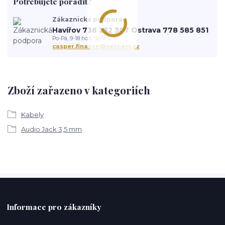
Potřebujete poradit?
Zákaznická podpora
Havířov 736 232 307 Ostrava 778 585 851
Po-Pá, 9-18 hod. So 9-12 h.
casper.finance@seznam.cz
Zboží zařazeno v kategoriích
Kabely
Audio Jack 3,5 mm
Informace pro zákazníky