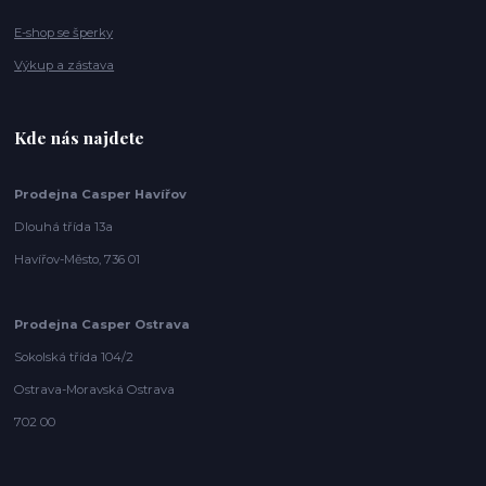
E-shop se šperky
Výkup a zástava
Kde nás najdete
Prodejna Casper Havířov
Dlouhá třída 13a
Havířov-Město, 736 01
Prodejna Casper Ostrava
Sokolská třída 104/2
Ostrava-Moravská Ostrava
702 00