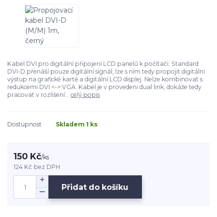
Kabel DVI pro digitální připojení LCD panelů k počítači. Standard
DVI-D přenáší pouze digitální signál, lze s ním tedy propojit digitální
výstup na grafické kartě a digitální LCD displej. Nelze kombinovat s
redukcemi DVI <-> VGA. Kabel je v provedeni dual link, dokáže tedy
pracovat v rozlišení...
celý popis
Dostupnost
Skladem 1 ks
150 Kč
/
ks
124 Kč
bez DPH
Přidat do košíku