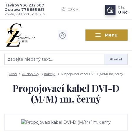
Havířov 736 232 307
0
ks
Ostrava 778 585 851
CZK
0 Kč
Po-Pá, 9-18 hod. So 9-12 h.
Menu
Hledat
Úvod
PC doplňky
Kabely
Propojovací kabel DVI-D (M/M) 1m, černý
Propojovací kabel DVI-D
(M/M) 1m, černý