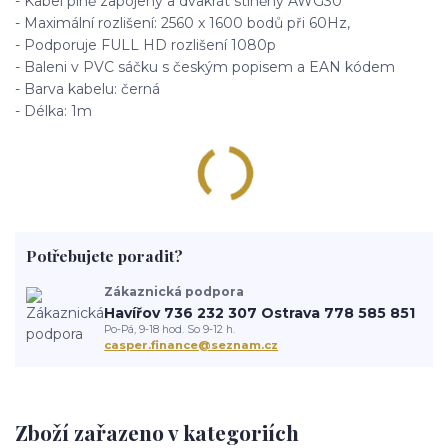
- Kabel plně zapojený a dvakrát stíněný AWG30
- Maximální rozlišení: 2560 x 1600 bodů při 60Hz,
- Podporuje FULL HD rozlišení 1080p
- Baleni v PVC sáčku s českým popisem a EAN kódem
- Barva kabelu: černá
- Délka: 1m
Potřebujete poradit?
Zákaznická podpora
Havířov 736 232 307 Ostrava 778 585 851
Po-Pá, 9-18 hod. So 9-12 h.
casper.finance@seznam.cz
Zboží zařazeno v kategoriích