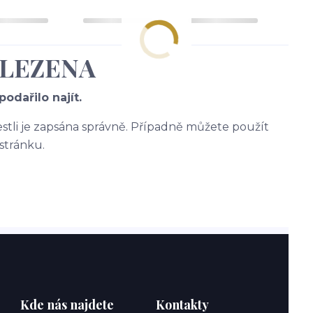
ALEZENA
odařilo najít.
jestli je zapsána správně. Případně můžete použít
stránku.
Kde nás najdete
Kontakty