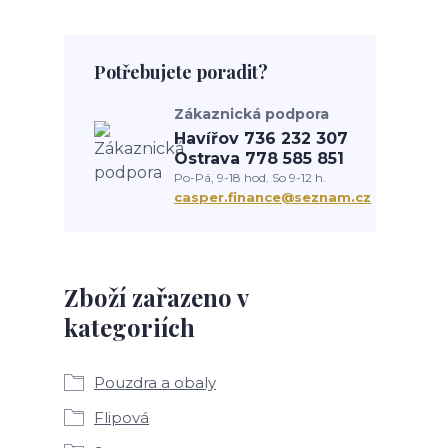
Potřebujete poradit?
Zákaznická podpora
Havířov 736 232 307
Ostrava 778 585 851
Po-Pá, 9-18 hod. So 9-12 h.
casper.finance@seznam.cz
Zboží zařazeno v
kategoriích
Pouzdra a obaly
Flipová