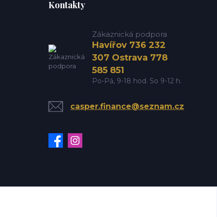
Kontakty
Zákaznická podpora
Havířov 736 232
307 Ostrava 778
585 851
Po-Pá, 9-18 hod. So 9-12 h.
casper.finance@seznam.cz