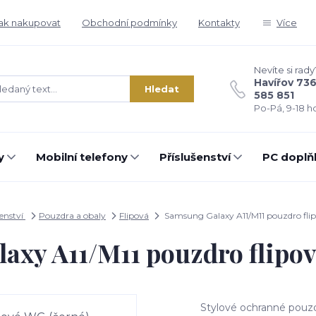
ak nakupovat
Obchodní podmínky
Kontakty
Více
Nevíte si rady
Havířov 73
Hledat
585 851
Po-Pá, 9-18 ho
y
Mobilní telefony
Příslušenství
PC doplň
šenství
Pouzdra a obaly
Flipová
Samsung Galaxy A11/M11 pouzdro fli
axy A11/M11 pouzdro flipov
Stylové ochranné pouzd