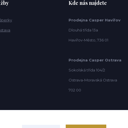
užby
Kde nás najdete
 šperky
Prodejna Casper Havířov
ástava
Dlouhá třída 13a
Havířov-Město, 736 01
Prodejna Casper Ostrava
Sokolská třída 104/2
Ostrava-Moravská Ostrava
702 00