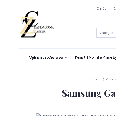
O nás
J
Výkup a zástava
Použité zlaté šperk
Úvod
Příslu
Samsung Gal