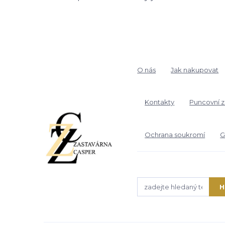
O nás
Jak nakupovat
Kontakty
Puncovní 
Ochrana soukromí
G
H