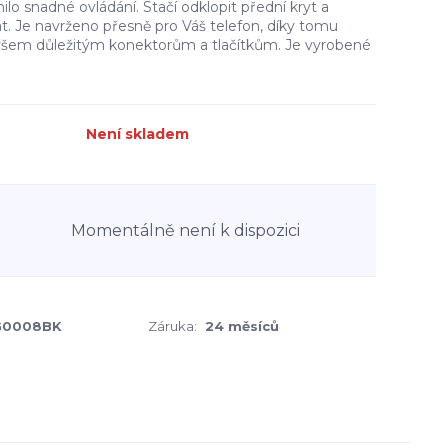
ilo snadné ovládání. Stačí odklopit přední kryt a
t. Je navrženo přesně pro Váš telefon, díky tomu
všem důležitým konektorům a tlačítkům. Je vyrobené
Není skladem
Momentálně není k dispozici
0008BK
Záruka:
24 měsíců