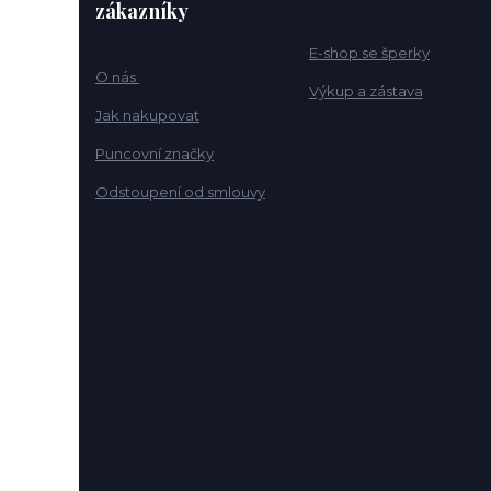
zákazníky
E-shop se šperky
O nás
Výkup a zástava
Jak nakupovat
Puncovní značky
Odstoupení od smlouvy