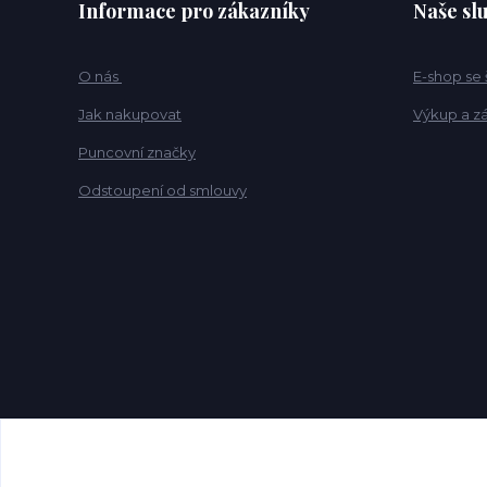
Informace pro zákazníky
Naše sl
O nás
E-shop se
Jak nakupovat
Výkup a z
Puncovní značky
Odstoupení od smlouvy