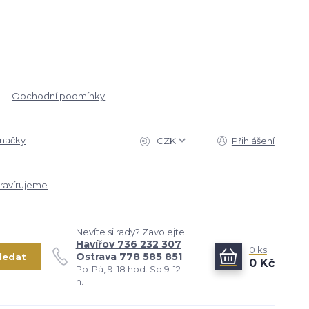
Obchodní podmínky
značky
CZK
Přihlášení
ravírujeme
Nevíte si rady? Zavolejte.
Havířov 736 232 307
0
ks
Ostrava 778 585 851
ledat
0 Kč
Po-Pá, 9-18 hod. So 9-12
h.