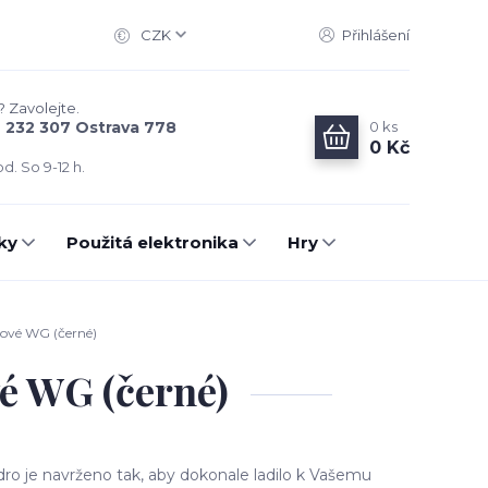
CZK
Přihlášení
? Zavolejte.
0
ks
6 232 307 Ostrava 778
0 Kč
d. So 9-12 h.
ky
Použitá elektronika
Hry
pové WG (černé)
é WG (černé)
ro je navrženo tak, aby dokonale ladilo k Vašemu