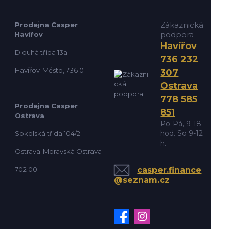
Zákaznická
Prodejna Casper
podpora
Havířov
Havířov
Dlouhá třída 13a
736 232
Havířov-Město, 736 01
307
Ostrava
778 585
Prodejna Casper
851
Ostrava
Po-Pá, 9-18
hod. So 9-12
Sokolská třída 104/2
h.
Ostrava-Moravská Ostrava
702 00
casper.finance
@seznam.cz