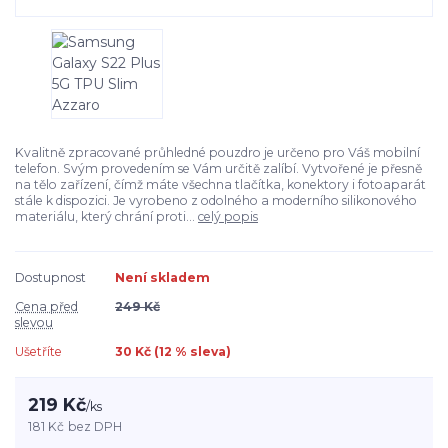
Kvalitně zpracované průhledné pouzdro je určeno pro Váš mobilní
telefon. Svým provedením se Vám určitě zalíbí. Vytvořené je přesně
na tělo zařízení, čímž máte všechna tlačítka, konektory i fotoaparát
stále k dispozici. Je vyrobeno z odolného a moderního silikonového
materiálu, který chrání proti...
celý popis
Dostupnost
Není skladem
Cena před
249 Kč
slevou
Ušetříte
30 Kč (
12
% sleva)
219 Kč
/
ks
181 Kč
bez DPH