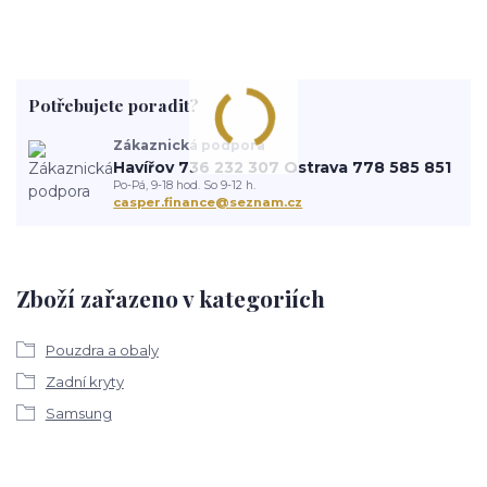
Potřebujete poradit?
Zákaznická podpora
Havířov 736 232 307 Ostrava 778 585 851
Po-Pá, 9-18 hod. So 9-12 h.
casper.finance@seznam.cz
Zboží zařazeno v kategoriích
Pouzdra a obaly
Zadní kryty
Samsung