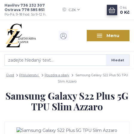
Havířov 736 232 307
0
ks
Ostrava 778 585 851
CZK
0 Kč
Po-Pá, 9-18 hod. So 9-12 h.
Menu
Hledat
Úvod
Příslušenství
Pouzdra a obaly
Samsung Galaxy S22 Plus 5G TPU
Slim Azzaro
Samsung Galaxy S22 Plus 5G
TPU Slim Azzaro