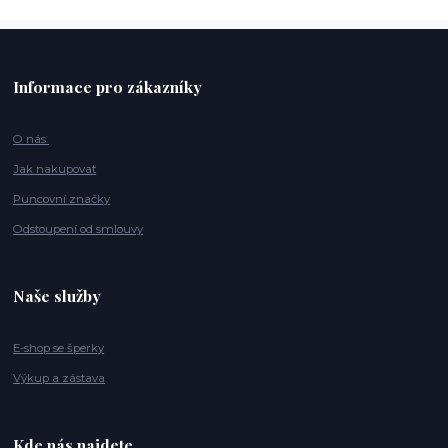
Informace pro zákazníky
O nás
Jak nakupovat
Puncovní značky
Odstoupení od smlouvy
Naše služby
E-shop se šperky
Výkup a zástava
Kde nás najdete