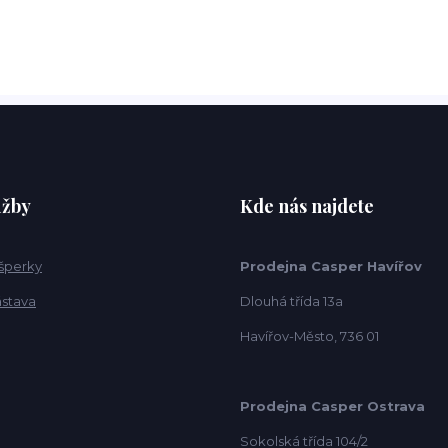
užby
Kde nás najdete
 šperky
Prodejna Casper Havířov
ástava
Dlouhá třída 13a
Havířov-Město, 736 01
Prodejna Casper Ostrava
Sokolská třída 104/2