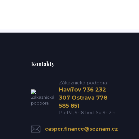
Kontakty
Zákaznická podpora
Havířov 736 232
307 Ostrava 778
585 851
Po-Pá, 9-18 hod. So 9-12 h.
casper.finance@seznam.cz