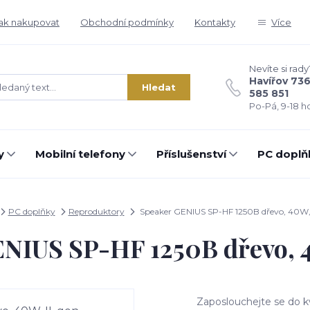
ak nakupovat
Obchodní podmínky
Kontakty
Více
Nevíte si rady
Havířov 73
Hledat
585 851
Po-Pá, 9-18 ho
y
Mobilní telefony
Příslušenství
PC doplň
PC doplňky
Reproduktory
Speaker GENIUS SP-HF 1250B dřevo, 40W, 
NIUS SP-HF 1250B dřevo, 4
Zaposlouchejte se do k