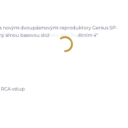
dby s novými dvoupásmovými reproduktory Genius SP-
ný silnou basovou složkou díky kvalitním 4"
1x RCA vstup