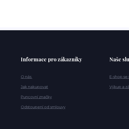
Informace pro zákazníky
Naše sl
O nás
E-shop se
Jak nakupovat
Výkup a z
Puncovní značky
Odstoupení od smlouvy