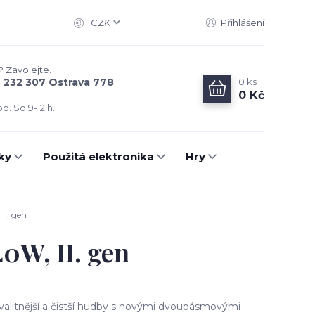
CZK
Přihlášení
? Zavolejte.
0
ks
6 232 307 Ostrava 778
0 Kč
d. So 9-12 h.
ky
Použitá elektronika
Hry
II. gen
0W, II. gen
valitnější a čistší hudby s novými dvoupásmovými