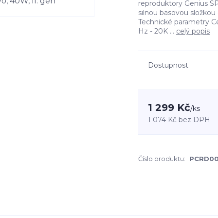
reproduktory Genius SP
silnou basovou složkou
Technické parametry Ce
Hz - 20K ...
celý popis
Dostupnost
1 299 Kč
/
ks
1 074 Kč
bez DPH
Číslo produktu:
PCRD0