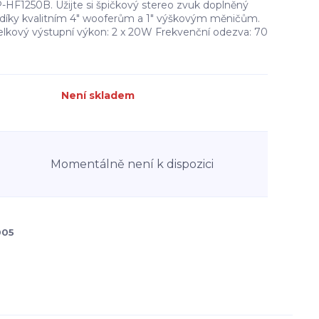
-HF1250B. Užijte si špičkový stereo zvuk doplněný
 díky kvalitním 4" wooferům a 1" výškovým měničům.
lkový výstupní výkon: 2 x 20W Frekvenční odezva: 70
Není skladem
Momentálně není k dispozici
005