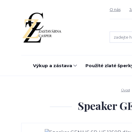
O nás
J
Výkup a zástava
Použité zlaté šperk
Úvod
Speaker GE