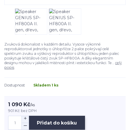
Zvuková dokonalost v každém detailu. Vysoce výkonné
reproduktorové jednotky o úhlopříčce 2 palce pokrývají celé
spektrum zvuku a výškový reproduktor s úhlopříčkou jeden palec
poskytuje křišťálově čistý zvuk SP-HF800A. A díky elegantním
designu mohou v jakékoli místnosti plnit i estetickou funkci. Te...
celý
popis
Dostupnost
Skladem 1 ks
1 090 Kč
/
ks
901 Kč
bez DPH
Přidat do košíku