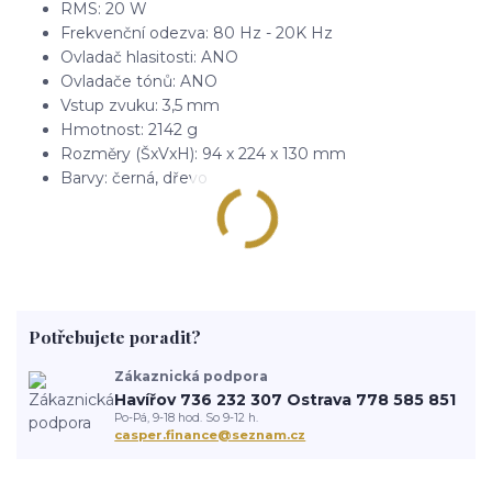
RMS: 20 W
Frekvenční odezva: 80 Hz - 20K Hz
Ovladač hlasitosti: ANO
Ovladače tónů: ANO
Vstup zvuku: 3,5 mm
Hmotnost: 2142 g
Rozměry (ŠxVxH): 94 x 224 x 130 mm
Barvy: černá, dřevo
Potřebujete poradit?
Zákaznická podpora
Havířov 736 232 307 Ostrava 778 585 851
Po-Pá, 9-18 hod. So 9-12 h.
casper.finance@seznam.cz