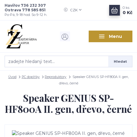
Havířov 736 232 307
0
ks
Ostrava 778 585 851
CZK
0 Kč
Po-Pá, 9-18 hod. So 9-12 h.
Menu
Hledat
Úvod
PC doplňky
Reproduktory
Speaker GENIUS SP-HF800A II. gen,
dřevo, černé
Speaker GENIUS SP-
HF800A II. gen, dřevo, černé