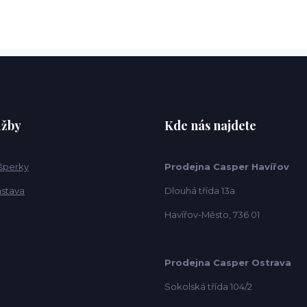
užby
Kde nás najdete
 šperky
Prodejna Casper Havířov
ástava
Dlouhá třída 13a
Havířov-Město, 736 01
Prodejna Casper Ostrava
Sokolská třída 104/2