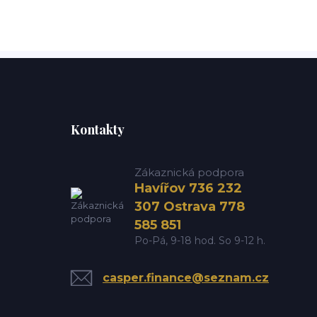
Kontakty
Zákaznická podpora
Havířov 736 232
307 Ostrava 778
585 851
Po-Pá, 9-18 hod. So 9-12 h.
casper.finance@seznam.cz