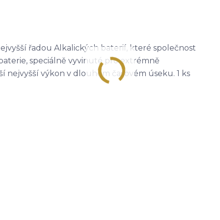
vyšší řadou Alkalických baterií, které společnost
baterie, speciálně vyvinuté pro extrémně
áší nejvyšší výkon v dlouhém časovém úseku. 1 ks