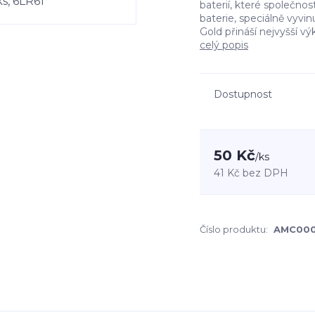
baterií, které společno
baterie, speciálně vyvi
Gold přináší nejvyšší v
celý popis
Dostupnost
50 Kč
/
ks
41 Kč
bez DPH
Číslo produktu:
AMC00