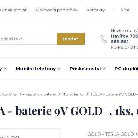
ak nakupovat
Obchodní podmínky
Kontakty
Více
Nevíte si rady
Havířov 73
Hledat
585 851
Po-Pá, 9-18 ho
y
Mobilní telefony
Příslušenství
PC doplň
C doplňky
Adaptéry a baterie
Monočlánky
TESLA - baterie 9V GOLD+,
 - baterie 9V GOLD+, 1ks,
GOLD - TESLA GOLD + Ba