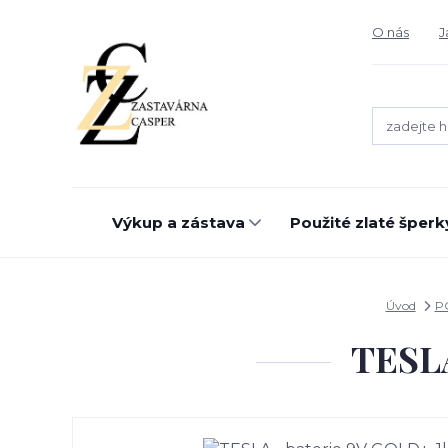
O nás
J
Výkup a zástava
Použité zlaté šperk
Úvod
P
TESLA