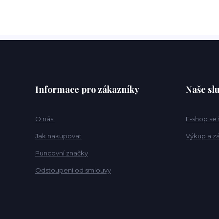
Informace pro zákazníky
Naše sl
O nás
E-shop se
Jak nakupovat
Výkup a z
Puncovní značky
Odstoupení od smlouvy