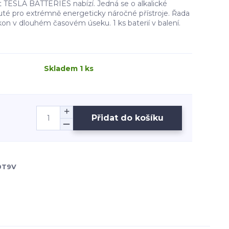
st TESLA BATTERIES nabízí. Jedná se o alkalické
nuté pro extrémně energeticky náročné přístroje. Řada
ýkon v dlouhém časovém úseku. 1 ks baterií v balení.
Skladem 1 ks
Přidat do košíku
0T9V