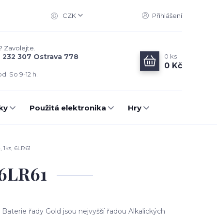
CZK
Přihlášení
? Zavolejte.
0
ks
6 232 307 Ostrava 778
0 Kč
d. So 9-12 h.
ky
Použitá elektronika
Hry
 1ks, 6LR61
 6LR61
terie řady Gold jsou nejvyšší řadou Alkalických