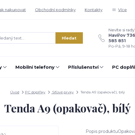
ak nakupovat
Obchodní podmínky
Kontakty
Více
Nevíte si rady
Havířov 73
Hledat
585 851
Po-Pá, 9-18 ho
y
Mobilní telefony
Příslušenství
PC doplň
Úvod
PC doplňky
Síťové prvky
Tenda A9 (opakovač), bílý
Tenda A9 (opakovač), bílý
Popis produktuOpakovač 