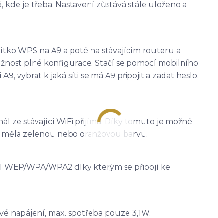
kde je třeba. Nastavení zůstává stále uloženo a
ítko WPS na A9 a poté na stávajícím routeru a
ožnost plné konfigurace. Stačí se pomocí mobilního
A9, vybrat k jaká síti se má A9 připojit a zadat heslo.
nál ze stávající WiFi přijímá. Díky tomuto je možné
oda měla zelenou nebo oranžovou barvu.
í WEP/WPA/WPA2 díky kterým se připojí ke
vé napájení, max. spotřeba pouze 3,1W.