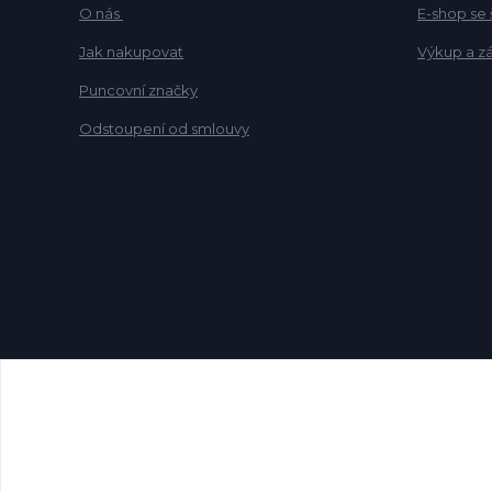
O nás
E-shop se
Jak nakupovat
Výkup a z
Puncovní značky
Odstoupení od smlouvy