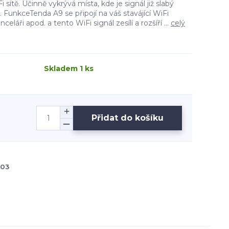
 sítě. Účinně vykrývá místa, kde je signál již slabý
FunkceTenda A9 se připojí na váš stavájící WiFi
eláři apod. a tento WiFi signál zesílí a rozšíří ...
celý
Skladem 1 ks
Přidat do košíku
03