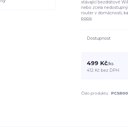
stávající bezdrátové WiFi
nebo zcela nedostupný. 
router v domácnosti, kanc
popis
Dostupnost
499 Kč
/
ks
412 Kč
bez DPH
Číslo produktu:
PCSR00