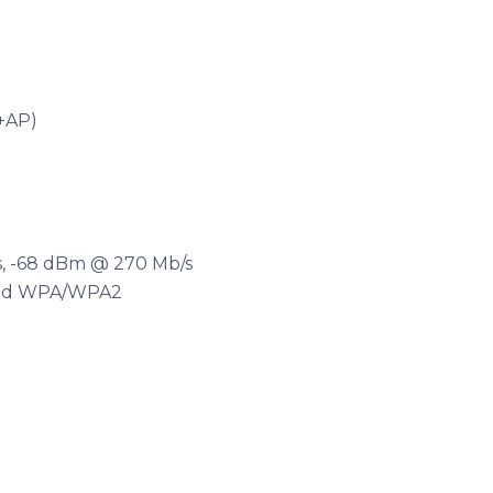
t+AP)
/s, -68 dBm @ 270 Mb/s
xed WPA/WPA2