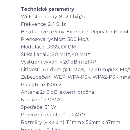
Technické parametry
Wi-Fi standardy: 802.11b/g/n
Frekvence: 2,4 GHz
Bezdrátové režimy: Extender, Repeater (Clien
Přenosová rychlost: 300 Mb/s
Modulace: DSSS, OFDM
Šířka kanálu: 20 MHz, 40 MHz
Výstupní výkon: < 20 dBm (EIRP)
Citlivost: -87 dBm @ 11 Mb/s, -72 dBm @ 54 Mb
Zabezpečení: WEP, WPA-PSK, WPA2-PSK,mi
Pokrytí: až 150m2
Anténa: 2x 3 dBi externí otočná
Napájení: 230V AC
Spotřeba: 3,1 W
Provozní teplota: 0° až 40 °C
Rozměry (v x š x h): 111mm x 56mm x 47mm
Hmotnost: 0,2 kg