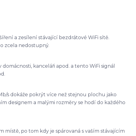
ení a zesílení stávající bezdrátové WiFi sítě.
ebo zcela nedostupný.
 v domácnosti, kanceláři apod. a tento WiFi signál
od.
b/s dokáže pokrýt více než stejnou plochu jako
ntním designem a malými rozměry se hodí do každého
místě, po tom kdy je spárovaná s vaším stávajícím