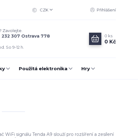
CZK
Přihlášení
? Zavolejte.
0
ks
6 232 307 Ostrava 778
0 Kč
d. So 9-12 h.
ky
Použitá elektronika
Hry
WiFi signálu Tenda A9 slouží pro rozšíření a zesílení