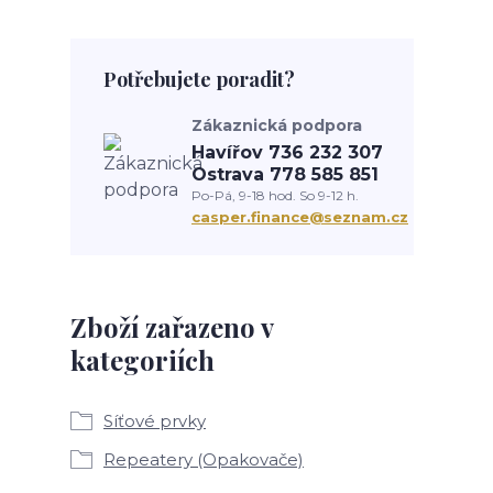
Potřebujete poradit?
Zákaznická podpora
Havířov 736 232 307
Ostrava 778 585 851
Po-Pá, 9-18 hod. So 9-12 h.
casper.finance@seznam.cz
Zboží zařazeno v
kategoriích
Síťové prvky
Repeatery (Opakovače)