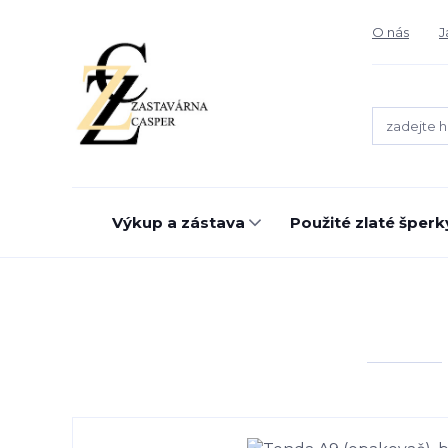
O nás
J
Výkup a zástava
Použité zlaté šperk