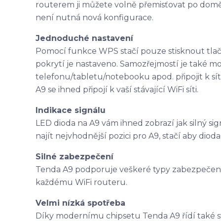
routerem ji můžete volně přemisťovat po domě, 
není nutná nová konfigurace.
Jednoduché nastavení
Pomocí funkce WPS stačí pouze stisknout tlač
pokrytí je nastaveno. Samozřejmostí je také m
telefonu/tabletu/notebooku apod. připojit k síti 
A9 se ihned připojí k vaší stávající WiFi síti.
Indikace signálu
LED dioda na A9 vám ihned zobrazí jak silný sig
najít nejvhodnější pozici pro A9, stačí aby di
Silné zabezpečení
Tenda A9 podporuje veškeré typy zabezpečen
každému WiFi routeru.
Velmi nízká spotřeba
Díky modernímu chipsetu Tenda A9 řídí také s