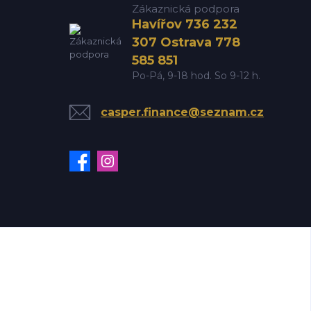
Zákaznická podpora
Havířov 736 232
307 Ostrava 778
585 851
Po-Pá, 9-18 hod. So 9-12 h.
casper.finance@seznam.cz