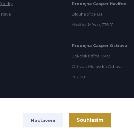
 šperky
Prodejna Casper Havířov
ástava
Dlouhá třída 13a
Havířov-Město, 736 01
Prodejna Casper Ostrava
Sokolská třída 104/2
Ostrava-Moravská Ostrava
702 00
Souhlasím
Nastavení
Vytvořeno na
Eshop-rychle.cz