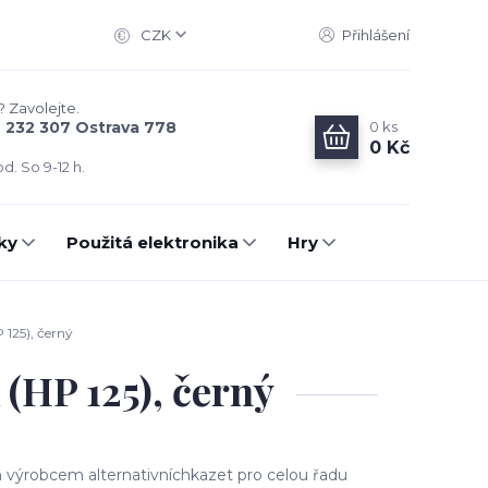
CZK
Přihlášení
? Zavolejte.
0
ks
6 232 307 Ostrava 778
0 Kč
d. So 9-12 h.
ky
Použitá elektronika
Hry
 125), černý
(HP 125), černý
m výrobcem alternativníchkazet pro celou řadu