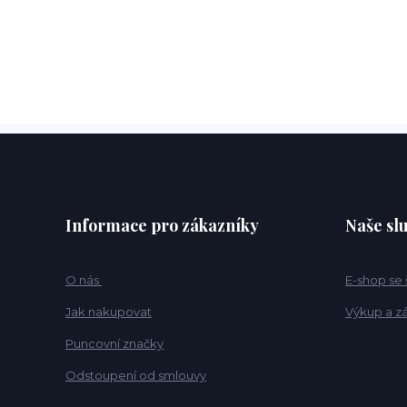
Informace pro zákazníky
Naše sl
O nás
E-shop se
Jak nakupovat
Výkup a z
Puncovní značky
Odstoupení od smlouvy