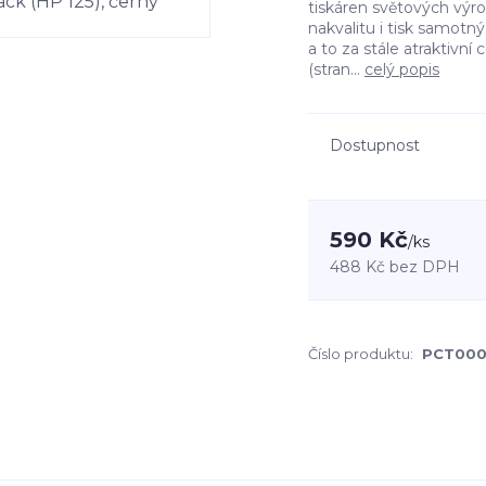
tiskáren světových výro
nakvalitu i tisk samotn
a to za stále atraktivní
(stran...
celý popis
Dostupnost
590 Kč
/
ks
488 Kč
bez DPH
Číslo produktu:
PCT000