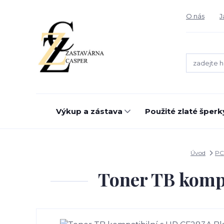
O nás
J
Výkup a zástava
Použité zlaté šperk
Úvod
PC
Toner TB kompa