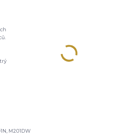
ích
ců.
trý
201N, M201DW