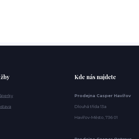
užby
Kde nás najdete
 šperky
Prodejna Casper Havířov
ástava
Dlouhá třída 13a
Havířov-Město, 736 01