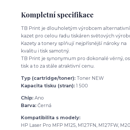
Kompletní specifikace
TB Print je dlouholetým výrobcem alternativn
kazet pro celou řadu tiskáren světových výrob
Kazety a tonery splňují nejpřísnější nároky na
kvalitu i tisk samotný.
TB Print je synonymum pro dokonalé věrný, os
tisk a to za stále atraktivní cenu.
Typ (cartridge/toner):
Toner NEW
Kapacita tisku (stran):
1 500
Chip:
Ano
Barva:
Černá
Kompatibilita s modely:
HP Laser Pro MFP M125, M127FN, M127FW, M