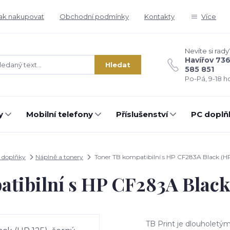
ak nakupovat
Obchodní podmínky
Kontakty
Více
Nevíte si rady
Havířov 73
Hledat
585 851
Po-Pá, 9-18 ho
y
Mobilní telefony
Příslušenství
PC doplň
 doplňky
Náplně a tonery
Toner TB kompatibilní s HP CF283A Black (HP
tibilní s HP CF283A Black 
TB Print je dlouholetý