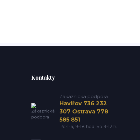
Kontakty
Zákaznická podpora
Havířov 736 232
307 Ostrava 778
585 851
Po-Pá, 9-18 hod. So 9-12 h.