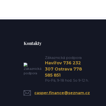
Kontakty
Zákaznická podpora
Havířov 736 232
307 Ostrava 778
585 851
Po-Pá, 9-18 hod. So 9-12 h.
casper.finance@seznam.cz