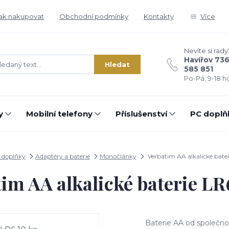
ak nakupovat
Obchodní podmínky
Kontakty
Více
Nevíte si rady
Havířov 73
Hledat
585 851
Po-Pá, 9-18 ho
y
Mobilní telefony
Příslušenství
PC doplň
 doplňky
Adaptéry a baterie
Monočlánky
Verbatim AA alkalické bater
im AA alkalické baterie LR
Baterie AA od společno