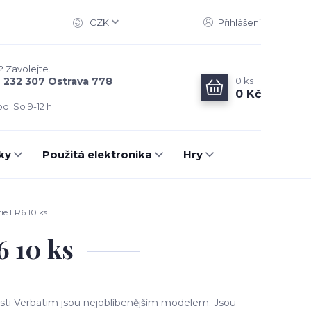
CZK
Přihlášení
? Zavolejte.
0
ks
6 232 307 Ostrava 778
0 Kč
d. So 9-12 h.
ky
Použitá elektronika
Hry
ie LR6 10 ks
6 10 ks
sti Verbatim jsou nejoblíbenějším modelem. Jsou