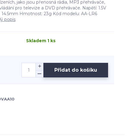
řízeních, jako jsou přenosná rádia, MP3 přehrávače,
vládání pro televize a DVD přehrávače. Napětí: 1.5V
: 14.5mm Hmotnost: 23g Kód modelu: AA-LR6
lý popis
Skladem 1 ks
Přidat do košíku
VAA10