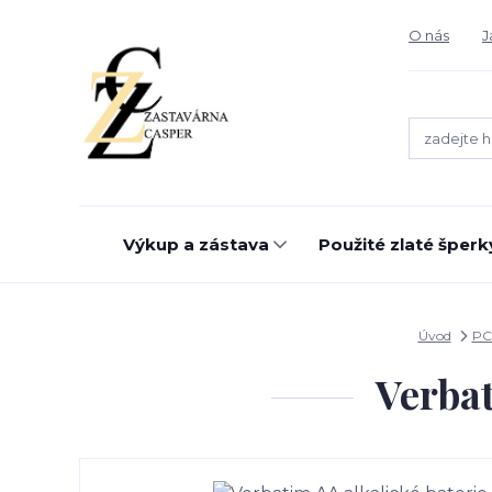
O nás
J
Výkup a zástava
Použité zlaté šperk
Úvod
PC
Verbat