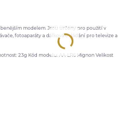
líbenějším modelem. Jsou určeny pro použití v
ávače, fotoaparáty a dálková ovládání pro televize a
motnost: 23g Kód modelu: AA-LR6 Mignon Velikost