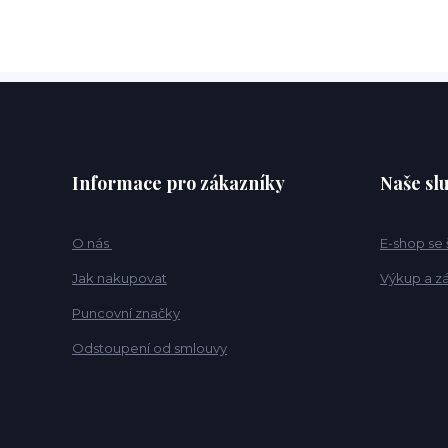
Informace pro zákazníky
Naše sl
O nás
E-shop se
Jak nakupovat
Výkup a z
Puncovní značky
Odstoupení od smlouvy