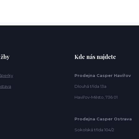
užby
Kde nás najdete
 šperky
Prodejna Casper Havířov
ástava
Dlouhá třída 13a
Havířov-Město, 736 01
Prodejna Casper Ostrava
Sokolská třída 104/2