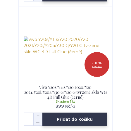
- 11 %
449 Kč
Vivo Y20s/Y11s/Y20 2020/Y20
2021/Y20i/Y20a/Y30 G/Y20 G tvrzené sklo WG
4D Full Glue (černé)
Skladem 1 ks
399 Kč
/
ks
Přidat do košíku