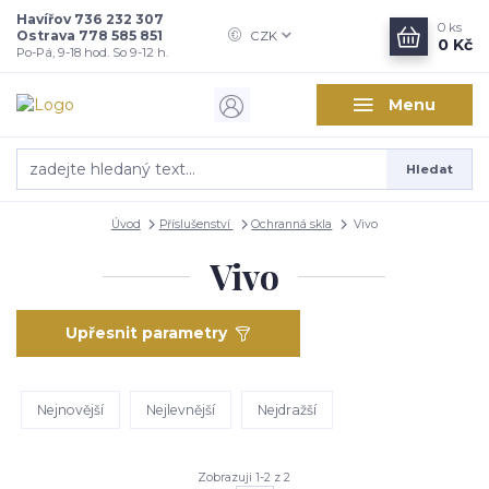
Havířov 736 232 307
0
ks
Ostrava 778 585 851
CZK
0 Kč
Po-Pá, 9-18 hod. So 9-12 h.
Menu
Hledat
Úvod
Příslušenství
Ochranná skla
Vivo
Vivo
Upřesnit parametry
Nejnovější
Nejlevnější
Nejdražší
Zobrazuji 1-2 z 2