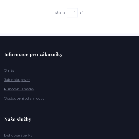
strana
z 1
Informace pro zákazníky
O nás
Jak nakupovat
Puncovní značky
Odstoupení od smlouvy
Naše služby
E-shop se šperky