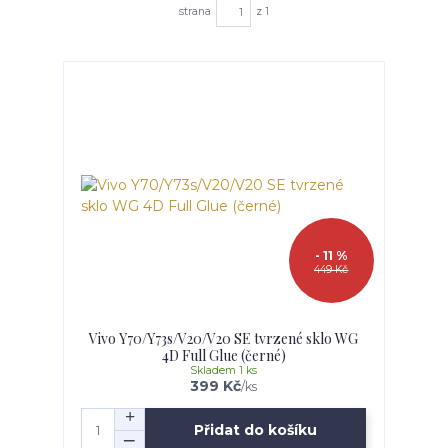
strana
z 1
- 11 %
449 Kč
Vivo Y70/Y73s/V20/V20 SE tvrzené sklo WG
4D Full Glue (černé)
Skladem 1 ks
399 Kč
/
ks
Přidat do košíku