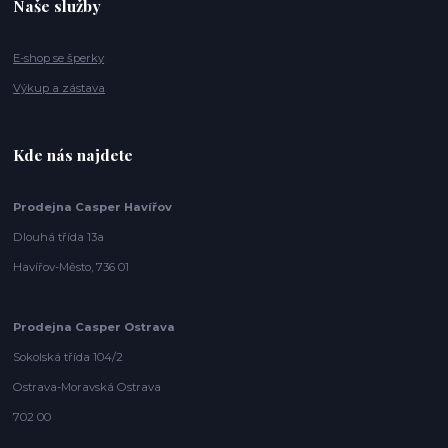
Naše služby
E-shop se šperky
Výkup a zástava
Kde nás najdete
Prodejna Casper Havířov
Dlouhá třída 13a
Havířov-Město, 736 01
Prodejna Casper Ostrava
Sokolská třída 104/2
Ostrava-Moravská Ostrava
702 00