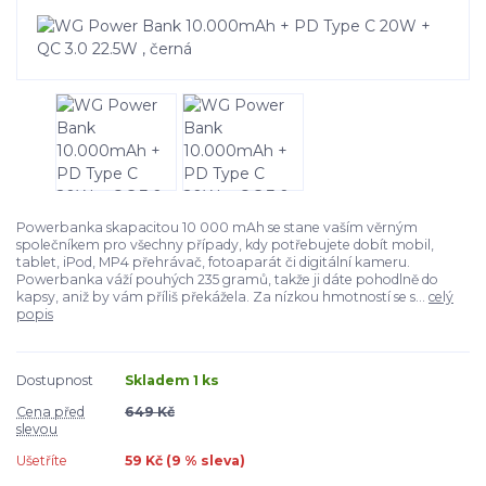
Powerbanka skapacitou 10 000 mAh se stane vaším věrným
společníkem pro všechny případy, kdy potřebujete dobít mobil,
tablet, iPod, MP4 přehrávač, fotoaparát či digitální kameru.
Powerbanka váží pouhých 235 gramů, takže ji dáte pohodlně do
kapsy, aniž by vám příliš překážela. Za nízkou hmotností se s...
celý
popis
Dostupnost
Skladem 1 ks
Cena před
649 Kč
slevou
Ušetříte
59 Kč (
9
% sleva)