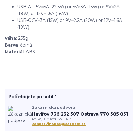
USB-A 4.5V⎓5A (22.5W) or 5V⎓3A (15W) or 9V⎓2A
(18W) or 12V⎓1.5A (18W)
USB-C 5V⎓3A (15W) or 9V⎓2.2A (20W) or 12V⎓1.6A
(19W)
Váha
: 235g
Barva
: černá
Materiál
: ABS
Potřebujete poradit?
Zákaznická podpora
Havířov 736 232 307 Ostrava 778 585 851
Po-Pá, 9-18 hod. So 9-12 h.
casper.finance@seznam.cz