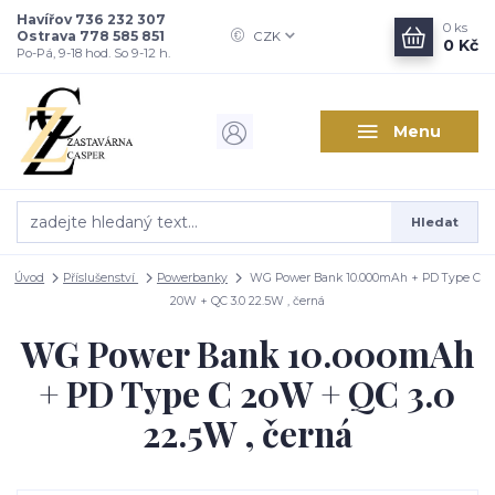
Havířov 736 232 307
0
ks
Ostrava 778 585 851
CZK
0 Kč
Po-Pá, 9-18 hod. So 9-12 h.
Menu
Hledat
Úvod
Příslušenství
Powerbanky
WG Power Bank 10.000mAh + PD Type C
20W + QC 3.0 22.5W , černá
WG Power Bank 10.000mAh
+ PD Type C 20W + QC 3.0
22.5W , černá