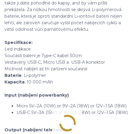
takže ji dáte pohodlně do kapsy, aniž by vám příliš
překážela. Za nízkou hmotností se skrývá Li-polymerová
baterie, která je oproti standardní Li-iontové baterii nejen
lehčí, ale zároveň zaručuje vyšší počet nabíjecích cyklů a
větší odolnost vůči paměťovému efektu.
Specifikace:
Led indikace
Součástí balení je Type-C kabel 30cm
Vestavěný USB-C, Micro USB a USB-A konektor
Možnost nabíjet až tři zařízení současně
Baterie
: Li-polymer
Kapacita
: 10 000 mAh
Input (nabíjení powerbanky)
Micro 5V⎓2A (10W) or 9V⎓2A (18W) or 12V⎓1.5A (18W)
USB-C 5V⎓3A (15W) or 9V⎓2A (18W) or 12V⎓1.5A (18W)
Output (nabíjení telefonu)