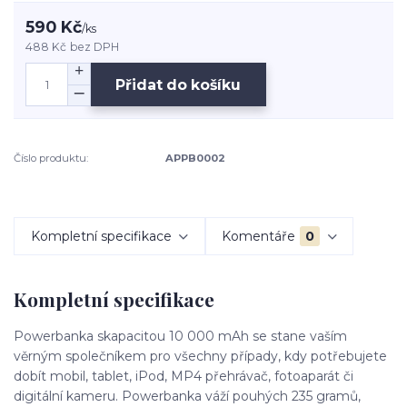
590 Kč
/
ks
488 Kč
bez DPH
Přidat do košíku
Číslo produktu:
APPB0002
Kompletní specifikace
Komentáře
0
Kompletní specifikace
Powerbanka skapacitou 10 000 mAh se stane vaším
věrným společníkem pro všechny případy, kdy potřebujete
dobít mobil, tablet, iPod, MP4 přehrávač, fotoaparát či
digitální kameru. Powerbanka váží pouhých 235 gramů,