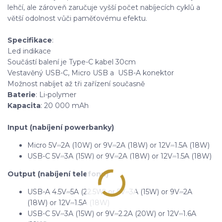
lehčí, ale zároveň zaručuje vyšší počet nabíjecích cyklů a
větší odolnost vůči paměťovému efektu.
Specifikace
:
Led indikace
Součástí balení je Type-C kabel 30cm
Vestavěný USB-C, Micro USB a USB-A konektor
Možnost nabíjet až tři zařízení současně
Baterie
: Li-polymer
Kapacita
: 20 000 mAh
Input (nabíjení powerbanky)
Micro 5V⎓2A (10W) or 9V⎓2A (18W) or 12V⎓1.5A (18W)
USB-C 5V⎓3A (15W) or 9V⎓2A (18W) or 12V⎓1.5A (18W)
Output (nabíjení telefonu)
USB-A 4.5V⎓5A (22.5W) or 5V⎓3A (15W) or 9V⎓2A
(18W) or 12V⎓1.5A (18W)
USB-C 5V⎓3A (15W) or 9V⎓2.2A (20W) or 12V⎓1.6A