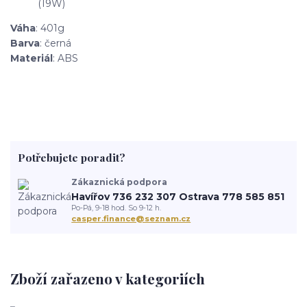
(19W)
Váha
: 401g
Barva
: černá
Materiál
: ABS
Potřebujete poradit?
Zákaznická podpora
Havířov 736 232 307 Ostrava 778 585 851
Po-Pá, 9-18 hod. So 9-12 h.
casper.finance@seznam.cz
Zboží zařazeno v kategoriích