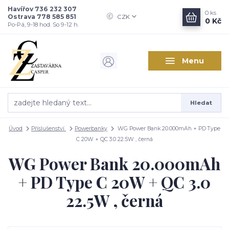
Havířov 736 232 307
0
ks
Ostrava 778 585 851
CZK
0 Kč
Po-Pá, 9-18 hod. So 9-12 h.
Menu
Hledat
Úvod
Příslušenství
Powerbanky
WG Power Bank 20.000mAh + PD Type
C 20W + QC 3.0 22.5W , černá
WG Power Bank 20.000mAh
+ PD Type C 20W + QC 3.0
22.5W , černá