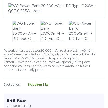
Powerbanka skapacitou 20 000 mAh se stane vaším věrným
společníkem pro všechny případy, kdy potřebujete dobít mobil,
tablet, iPod, MP4 přehrávač, fotoaparát či digitální
kameru.Powerbanka váží pouhých 401 gramů, takže ji dáte
pohodlně do kapsy, aniž by vám příliš překážela. Za nízkou
hmotností se sk...
celý popis
Dostupnost
Skladem 1 ks
849 Kč
/
ks
702 Kč
bez DPH