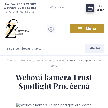
Havířov 736 232 307
0
ks
Ostrava 778 585 851
CZK
0 Kč
Po-Pá, 9-18 hod. So 9-12 h.
Menu
Hledat
Úvod
PC doplňky
Webkamery
Webová kamera Trust Spotlight Pro,
černá
Webová kamera Trust
Spotlight Pro, černá