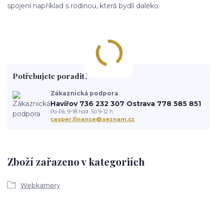
spojení například s rodinou, která bydlí daleko.
Potřebujete poradit?
Zákaznická podpora
Havířov 736 232 307 Ostrava 778 585 851
Po-Pá, 9-18 hod. So 9-12 h.
casper.finance@seznam.cz
Zboží zařazeno v kategoriích
Webkamery