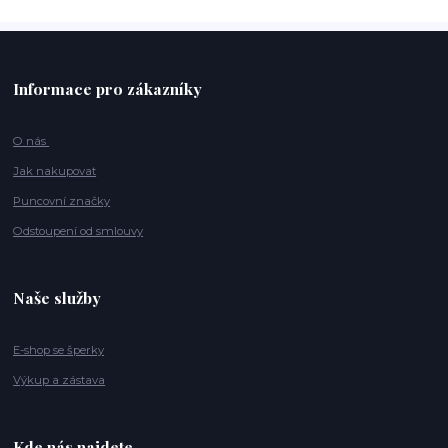
Informace pro zákazníky
O nás
Jak nakupovat
Puncovní značky
Odstoupení od smlouvy
Naše služby
E-shop se šperky
Výkup a zástava
Kde nás najdete