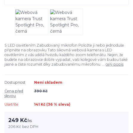
S LED osvětlením Zabudovaný mikrofon Položte ji nebo jednoduše
připněte na obrazovku Tato šikovná webová kamera s LED
osvětlením z vás udělá hvězdu každého zoom telefonátu. Nejen, že
budete na obrazovce dobře vypadat, vaši kolegové vám budou také
jasně a čistě rozumět díky zabudovanému mikrofonu. ...
celý popis
Dostupnost
Není skladem
Cena před
390 Kč
slevou
Ušetříte
141 Kč (
36
% sleva)
249 Kč
/
ks
206 Kč
bez DPH