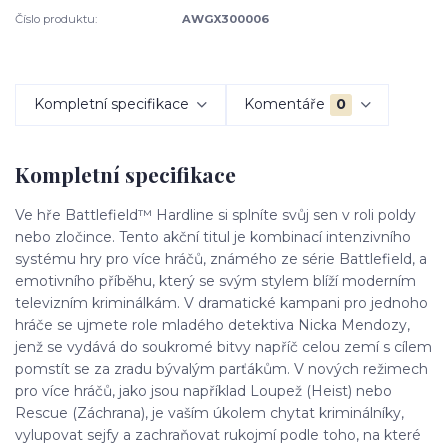
Číslo produktu:
AWGX300006
Kompletní specifikace
Komentáře
0
Kompletní specifikace
Ve hře Battlefield™ Hardline si splníte svůj sen v roli poldy
nebo zločince. Tento akční titul je kombinací intenzivního
systému hry pro více hráčů, známého ze série Battlefield, a
emotivního příběhu, který se svým stylem blíží moderním
televizním kriminálkám. V dramatické kampani pro jednoho
hráče se ujmete role mladého detektiva Nicka Mendozy,
jenž se vydává do soukromé bitvy napříč celou zemí s cílem
pomstít se za zradu bývalým parťákům. V nových režimech
pro více hráčů, jako jsou například Loupež (Heist) nebo
Rescue (Záchrana), je vaším úkolem chytat kriminálníky,
vylupovat sejfy a zachraňovat rukojmí podle toho, na které