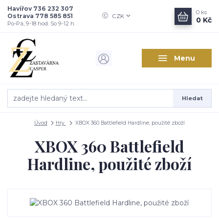
Havířov 736 232 307
0
ks
Ostrava 778 585 851
CZK
0 Kč
Po-Pá, 9-18 hod. So 9-12 h.
Menu
Hledat
Úvod
Hry
XBOX 360 Battlefield Hardline, použité zboží
XBOX 360 Battlefield
Hardline, použité zboží