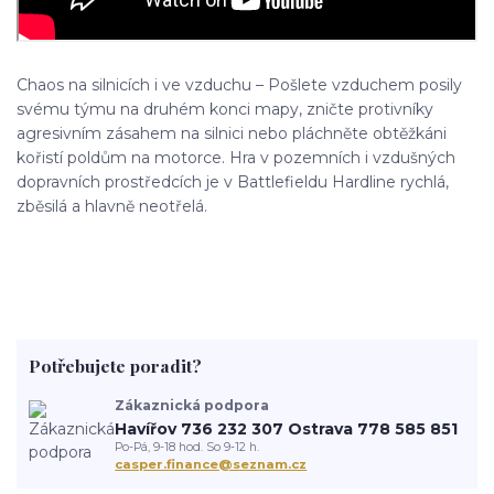
Chaos na silnicích i ve vzduchu – Pošlete vzduchem posily
svému týmu na druhém konci mapy, zničte protivníky
agresivním zásahem na silnici nebo pláchněte obtěžkáni
kořistí poldům na motorce. Hra v pozemních i vzdušných
dopravních prostředcích je v Battlefieldu Hardline rychlá,
zběsilá a hlavně neotřelá.
Potřebujete poradit?
Zákaznická podpora
Havířov 736 232 307 Ostrava 778 585 851
Po-Pá, 9-18 hod. So 9-12 h.
casper.finance@seznam.cz