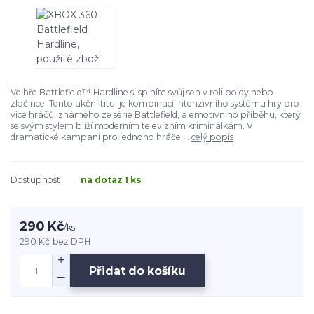
Ve hře Battlefield™ Hardline si splníte svůj sen v roli poldy nebo
zločince. Tento akční titul je kombinací intenzivního systému hry pro
více hráčů, známého ze série Battlefield, a emotivního příběhu, který
se svým stylem blíží moderním televizním kriminálkám. V
dramatické kampani pro jednoho hráče ...
celý popis
Dostupnost
na dotaz 1 ks
290 Kč
/
ks
290 Kč
bez DPH
Přidat do košíku