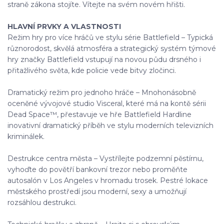
straně zákona stojíte. Vítejte na svém novém hřišti.
HLAVNÍ PRVKY A VLASTNOSTI
Režim hry pro více hráčů ve stylu série Battlefield – Typická
různorodost, skvělá atmosféra a strategický systém týmové
hry značky Battlefield vstupují na novou půdu drsného i
přitažlivého světa, kde policie vede bitvy zločinci.
Dramatický režim pro jednoho hráče – Mnohonásobně
oceněné vývojové studio Visceral, které má na kontě sérii
Dead Space™, přestavuje ve hře Battlefield Hardline
inovativní dramatický příběh ve stylu moderních televizních
kriminálek.
Destrukce centra města – Vystřílejte podzemní pěstírnu,
vyhoďte do povětří bankovní trezor nebo proměňte
autosalón v Los Angeles v hromadu trosek. Pestré lokace
městského prostředí jsou moderní, sexy a umožňují
rozsáhlou destrukci.