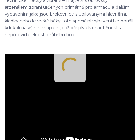
Technické hračky a zbraně – Hrajte si s obrovským
arzenálem zbraní určených primárně pro armádu a dalším
vybavením jako jsou brokovnice s upilovanými hlavněmi,
kladky nebo lezecké háky Toto speciální vybavení lze použít
kdekoli na všech mapách, což přispívá k chaotičnosti a
nepředvídatelnosti průběhu boje.