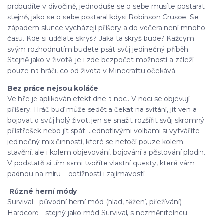
probudíte v divočině, jednoduše se o sebe musíte postarat
stejně, jako se o sebe postaral kdysi Robinson Crusoe. Se
západem slunce vycházejí příšery a do večera není mnoho
času. Kde si uděláte skrýš? Jaká ta skrýš bude? Každým
svým rozhodnutím budete psát svůj jedinečný příběh.
Stejně jako v životě, je i zde bezpočet možností a záleží
pouze na hráči, co od života v Minecraftu očekává.
Bez práce nejsou koláče
Ve hře je aplikován efekt dne a noci. V noci se objevují
příšery. Hráč buď může sedět a čekat na svítání, jít ven a
bojovat o svůj holý život, jen se snažit rozšířit svůj skromný
přístřešek nebo jít spát. Jednotlivými volbami si vytváříte
jedinečný mix činností, které se netočí pouze kolem
stavění, ale i kolem objevování, bojování a pěstování plodin.
V podstatě si tím sami tvoříte vlastní questy, které vám
padnou na míru – obtížností i zajímavostí.
Různé herní módy
Survival - původní herní mód (hlad, těžení, přežívání)
Hardcore - stejný jako mód Survival, s nezměnitelnou