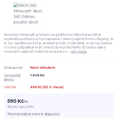
Fenomén Minecraft přichází i na platformu XBox!Minecraft je
nezávislá počítačová hra napsaná v Javě vyvíjená firmou Mojang. Je
to tzv. sandboxová hra, ve které si hráč může dělat, co se mu zachce.
V tomto případě je hráč vrhnut do krychlovitého 3D světa, kde si
musí sám nasbírat materiál na stavbu o...
celý popis
Dostupnost
Není skladem
Cena před
1 249 Kč
slevou
Ušetříte
659 Kč (
53
% sleva)
590 Kč
/
ks
590 Kč
bez DPH
Momentálně není k dispozici