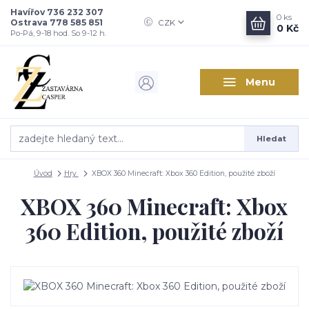
Havířov 736 232 307
0
ks
Ostrava 778 585 851
CZK
0 Kč
Po-Pá, 9-18 hod. So 9-12 h.
Menu
Hledat
Úvod
Hry
XBOX 360 Minecraft: Xbox 360 Edition, použité zboží
XBOX 360 Minecraft: Xbox
360 Edition, použité zboží