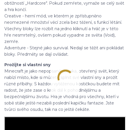
obtížností „Hardcore". Pokud zemřete, vymaže se celý svět
a hra končí.
Creative - herní mód, ve kterém je zpřístupněno
neomezené množství věcí zcela bez těžení, s funkcí létání.
Všechny bloky lze rozbít na jedno kliknutí a hráč je v této
hře nesmrtelný, ovšem pokud vypadne ze světa (Void),
zemře.
Adventure - Stejné jako survival. Nedají se těžit ani pokládat
bloky. Předměty se dají ovládat.
Prožijte si vlastní sny
Minecraft je jako nepopsaná stránka, otevřený svět, který
nabízí místo, kde si můžete splnit své vlastní sny a prožít
různé příběhy. S každou vytěženou kostičkou budete mít
radost, že jste zase o krok dál k pohodlnějšímu a
bezpečnějšímu životu. Hra je vhodná pro všechny, kteří v
sobě stále ještě nezabili poslední kapičku fantazie. Jste
tvůrci svého osudu, tak na co ještě čekáte.