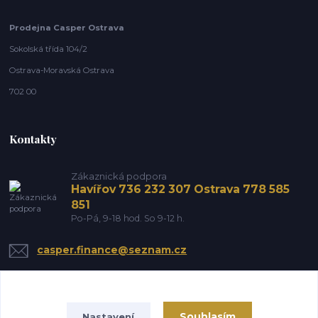
Prodejna Casper Ostrava
Sokolská třída 104/2
Ostrava-Moravská Ostrava
702 00
Kontakty
Zákaznická podpora
Havířov 736 232 307 Ostrava 778 585
851
Po-Pá, 9-18 hod. So 9-12 h.
casper.finance@seznam.cz
Souhlasím
Nastavení