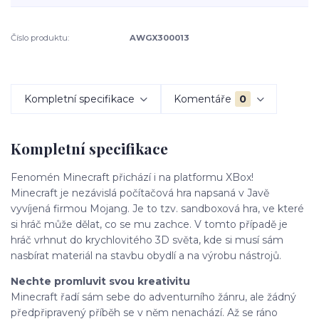
Číslo produktu:
AWGX300013
Kompletní specifikace
Komentáře
0
Kompletní specifikace
Fenomén Minecraft přichází i na platformu XBox!
Minecraft je nezávislá počítačová hra napsaná v Javě
vyvíjená firmou Mojang. Je to tzv. sandboxová hra, ve které
si hráč může dělat, co se mu zachce. V tomto případě je
hráč vrhnut do krychlovitého 3D světa, kde si musí sám
nasbírat materiál na stavbu obydlí a na výrobu nástrojů.
Nechte promluvit svou kreativitu
Minecraft řadí sám sebe do adventurního žánru, ale žádný
předpřipravený příběh se v něm nenachází. Až se ráno