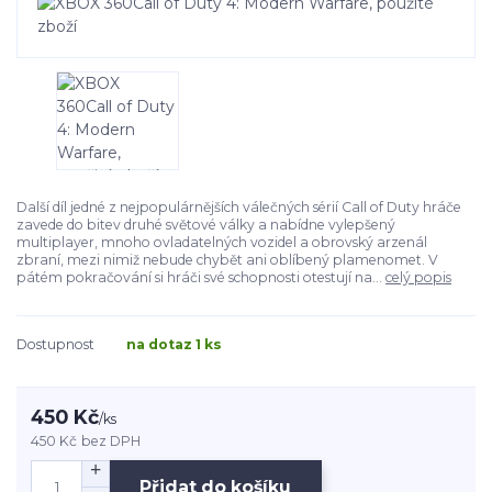
Další díl jedné z nejpopulárnějších válečných sérií Call of Duty hráče
zavede do bitev druhé světové války a nabídne vylepšený
multiplayer, mnoho ovladatelných vozidel a obrovský arzenál
zbraní, mezi nimiž nebude chybět ani oblíbený plamenomet. V
pátém pokračování si hráči své schopnosti otestují na...
celý popis
Dostupnost
na dotaz 1 ks
450 Kč
/
ks
450 Kč
bez DPH
Přidat do košíku