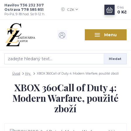
Havířov 736 232 307
0
ks
Ostrava 778 585 851
CZK
0 Kč
Po-Pá, 9-18 hod. So 9-12 h.
Menu
Hledat
Úvod
Hry
XBOX 360Call of Duty 4: Modern Warfare, použité zboží
XBOX 360Call of Duty 4:
Modern Warfare, použité
zboží