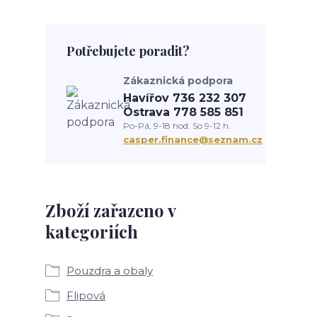
Potřebujete poradit?
Zákaznická podpora
Havířov 736 232 307
Ostrava 778 585 851
Po-Pá, 9-18 hod. So 9-12 h.
casper.finance@seznam.cz
Zboží zařazeno v
kategoriích
Pouzdra a obaly
Flipová