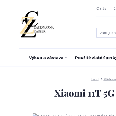
O nás
J
Výkup a zástava
Použité zlaté šperk
Úvod
Přísluše
Xiaomi 11T 5G 