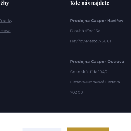
užby
Kde nás najdete
 šperky
Prodejna Casper Havířov
ástava
Dlouhá třída 13a
Havířov-Město, 736 01
Prodejna Casper Ostrava
Sokolská třída 104/2
Ostrava-Moravská Ostrava
702 00