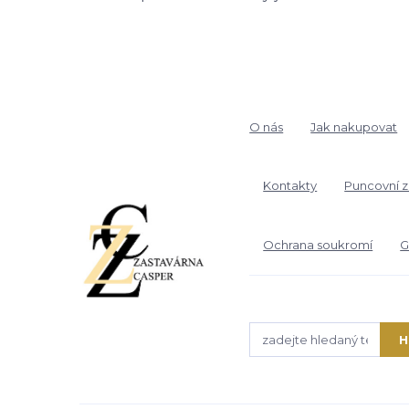
O nás
Jak nakupovat
Kontakty
Puncovní 
Ochrana soukromí
G
H