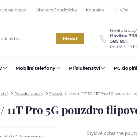
ak nakupovat
Obchodní podmínky
Kontakty
Více
Nevíte si rady
Havířov 73
Hledat
585 851
Po-Pá, 9-18 ho
y
Mobilní telefony
Příslušenství
PC doplň
nství
Pouzdra a obaly
Flipová
Xiaomi 11T 5G / 11T Pro 5G pouzdro fli
/ 11T Pro 5G pouzdro flipo
Stylové ochranné pouzd