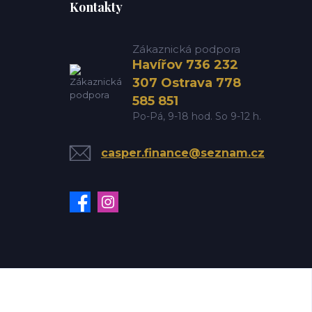
Kontakty
Zákaznická podpora
Havířov 736 232
307 Ostrava 778
585 851
Po-Pá, 9-18 hod. So 9-12 h.
casper.finance@seznam.cz