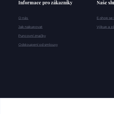
Informace pro zákazníky
Naše sl
O nás
E-shop se
Jak nakupovat
Výkup a z
Puncovní značky
Odstoupení od smlouvy