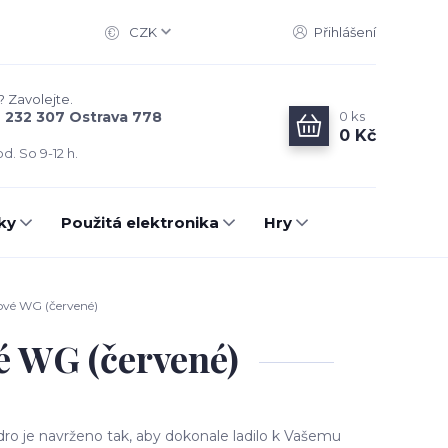
CZK
Přihlášení
? Zavolejte.
0
ks
6 232 307 Ostrava 778
0 Kč
d. So 9-12 h.
ky
Použitá elektronika
Hry
pové WG (červené)
vé WG (červené)
ro je navrženo tak, aby dokonale ladilo k Vašemu