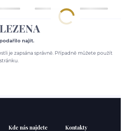
ALEZENA
odařilo najít.
jestli je zapsána správně. Případně můžete použít
stránku.
Kde nás najdete
Kontakty