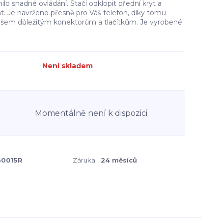
ilo snadné ovládání. Stačí odklopit přední kryt a
t. Je navrženo přesně pro Váš telefon, díky tomu
všem důležitým konektorům a tlačítkům. Je vyrobené
Není skladem
Momentálně není k dispozici
0015R
Záruka:
24 měsíců