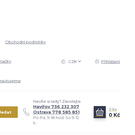
Obchodní podmínky
značky
CZK
Přihlášení
ravírujeme
Nevíte si rady? Zavolejte.
Havířov 736 232 307
0
ks
Ostrava 778 585 851
ledat
0 Kč
Po-Pá, 9-18 hod. So 9-12
h.