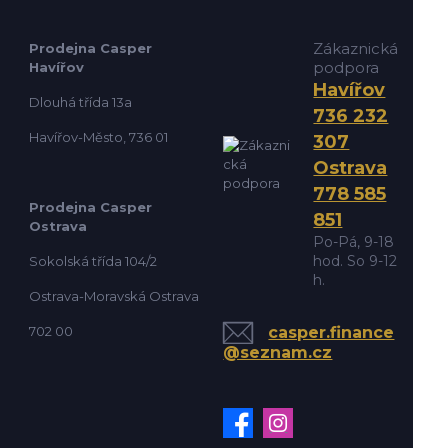
Zákaznická
Prodejna Casper
podpora
Havířov
Havířov
Dlouhá třída 13a
736 232
Havířov-Město, 736 01
307
Ostrava
778 585
Prodejna Casper
851
Ostrava
Po-Pá, 9-18
hod. So 9-12
Sokolská třída 104/2
h.
Ostrava-Moravská Ostrava
702 00
casper.finance
@seznam.cz