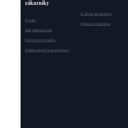
zákazníky
E-shop se šperky
O nás
Výkup a zástava
Jak nakupovat
Puncovní značky
Odstoupení od smlouvy