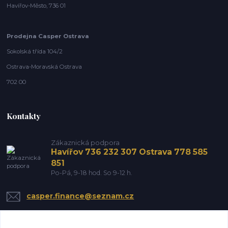
Havířov-Město, 736 01
Prodejna Casper Ostrava
Sokolská třída 104/2
Ostrava-Moravská Ostrava
702 00
Kontakty
Zákaznická podpora
Havířov 736 232 307 Ostrava 778 585
851
Po-Pá, 9-18 hod. So 9-12 h.
casper.finance@seznam.cz