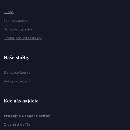
O nás
Jak nakupovat
Puncovní značky
Odstoupení od smlouvy
Naše služby
E-shop se šperky
Výkup a zástava
Kde nás najdete
Prodejna Casper Havířov
Dlouhá třída 13a