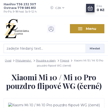
Havířov 736 232 307
0
ks
Ostrava 778 585 851
CZK
0 Kč
Po-Pá, 9-18 hod. So 9-12 h.
Menu
Hledat
Úvod
Příslušenství
Pouzdra a obaly
Flipová
Xiaomi Mi 10 / Mi 10 Pro
pouzdro flipové WG (černé)
Xiaomi Mi 10 / Mi 10 Pro
pouzdro flipové WG (černé)