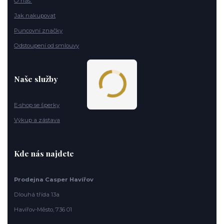
O nás
Jak nakupovat
Puncovní značky
Odstoupení od smlouvy
Naše služby
E-shop se šperky
Výkup a zástava
Kde nás najdete
Prodejna Casper Havířov
Dlouhá třída 13a
Havířov-Město, 736 01