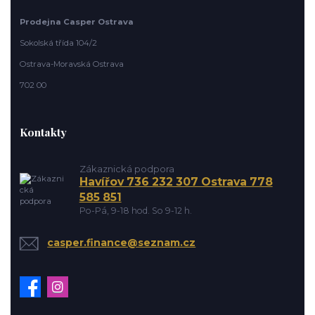
Prodejna Casper Ostrava
Sokolská třída 104/2
Ostrava-Moravská Ostrava
702 00
Kontakty
Zákaznická podpora
Havířov 736 232 307 Ostrava 778
585 851
Po-Pá, 9-18 hod. So 9-12 h.
casper.finance@seznam.cz