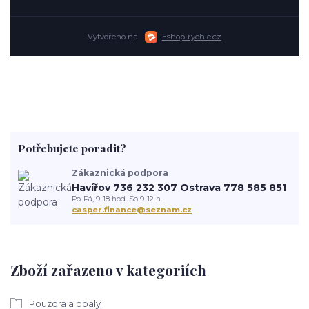
Vytvořeno na
Eshop-rychle.cz
Potřebujete poradit?
Zákaznická podpora
Havířov 736 232 307 Ostrava 778 585 851
Po-Pá, 9-18 hod. So 9-12 h.
casper.finance@seznam.cz
Zboží zařazeno v kategoriích
Pouzdra a obaly