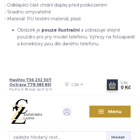
• Odklápěcí část chrání displej před poškozením
• Snadno omyvatelné
• Materiál: PU textilní materiál, plast
Obrázek je
pouze ilustrační
a zobrazuje stejné
pouzdro pro jiný model telefonu. Výřezy na fotoaparát
a konektory jsou dle daného telefonu.
Havířov 736 232 307
0
ks
Ostrava 778 585 851
CZK
0 Kč
Po-Pá, 9-18 hod. So 9-12 h.
Menu
Hledat