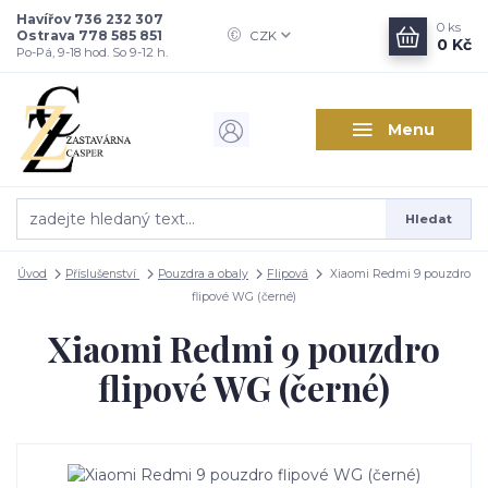
Havířov 736 232 307
0
ks
Ostrava 778 585 851
CZK
0 Kč
Po-Pá, 9-18 hod. So 9-12 h.
Menu
Hledat
Úvod
Příslušenství
Pouzdra a obaly
Flipová
Xiaomi Redmi 9 pouzdro
flipové WG (černé)
Xiaomi Redmi 9 pouzdro
flipové WG (černé)