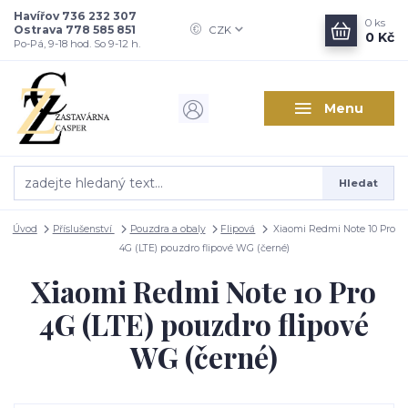
Havířov 736 232 307
0
ks
Ostrava 778 585 851
CZK
0 Kč
Po-Pá, 9-18 hod. So 9-12 h.
Menu
Hledat
Úvod
Příslušenství
Pouzdra a obaly
Flipová
Xiaomi Redmi Note 10 Pro
4G (LTE) pouzdro flipové WG (černé)
Xiaomi Redmi Note 10 Pro
4G (LTE) pouzdro flipové
WG (černé)