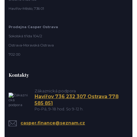
Havířov-Město, 736 01
Prodejna Casper Ostrava
Sokolská třída 104/2
Ostrava-Moravská Ostrava
702 00
Kontakty
Zákaznická podpora
Havířov 736 232 307 Ostrava 778
585 851
Po-Pá, 9-18 hod. So 9-12 h.
casper.finance@seznam.cz