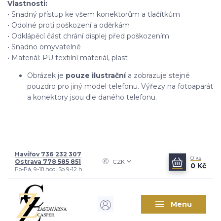
Vlastnosti:
• Snadný přístup ke všem konektorům a tlačítkům
• Odolné proti poškození a oděrkám
• Odklápěcí část chrání displej před poškozením
• Snadno omyvatelné
• Materiál: PU textilní materiál, plast
Obrázek je
pouze ilustrační
a zobrazuje stejné
pouzdro pro jiný model telefonu. Výřezy na fotoaparát
a konektory jsou dle daného telefonu.
Havířov 736 232 307
0
ks
Ostrava 778 585 851
CZK
0 Kč
Po-Pá, 9-18 hod. So 9-12 h.
Menu