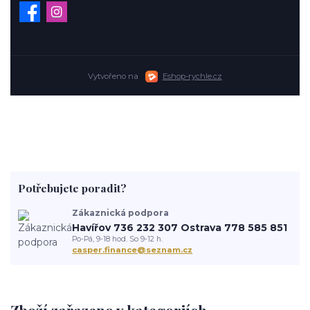
Vytvořeno na
Eshop-rychle.cz
Potřebujete poradit?
Zákaznická podpora
Havířov 736 232 307 Ostrava 778 585 851
Po-Pá, 9-18 hod. So 9-12 h.
casper.finance@seznam.cz