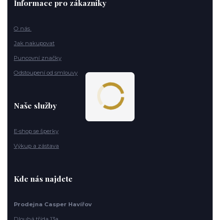
Informace pro zákazníky
O nás
Jak nakupovat
Puncovní značky
Odstoupení od smlouvy
Naše služby
E-shop se šperky
Výkup a zástava
Kde nás najdete
Prodejna Casper Havířov
Dlouhá třída 13a