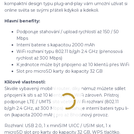
kompaktní design typu plug-and-play vám umožní užívat si
online světa se svými přáteli kdykoli a kdekoli.
Hlavní benefity:
Podporuje stahování / upload rychlostí až 150 / 50
Mbps
Interní baterie s kapacitou 2000 mAh
WiFi rozhraní typu 802.11 b/g/n 2.4 GHz (přenosová
rychlost až 300 Mbps)
K jednotce může být připojeno až 10 klientů přes WiFi
Slot pro microSD karty do kapacity 32 GB
Klíčové vlastnosti:
Skvěle vybavený mobilní router, díky němuž můžete sdílet
připojení k síti s až 10 klienty přes WiFi zároveň. Přístroj
podporuje LTE / UMTS sítě včetně WiFi rozhraní (802.11
b/g/n 2.4 GHz, až 300 Mbps). Obsahuje interní baterii typu li-
on (kapacita 2000 mAh) pro až 8hodinový provoz.
Rozhraní: USB 2.0, 1 x miniSIM UICC / USIM slot, 1 x
microSD slot pro karty do kapacity 32 GB, WPS tlačítko.