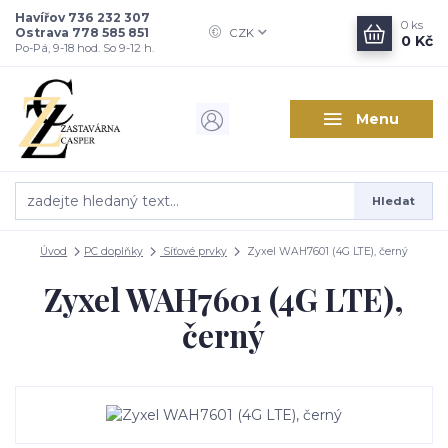
Havířov 736 232 307
0
ks
Ostrava 778 585 851
CZK
0 Kč
Po-Pá, 9-18 hod. So 9-12 h.
Menu
Hledat
Úvod
PC doplňky
Síťové prvky
Zyxel WAH7601 (4G LTE), černý
Zyxel WAH7601 (4G LTE),
černý