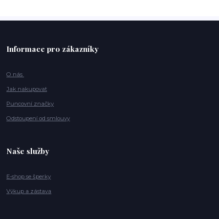
Informace pro zákazníky
O nás
Jak nakupovat
Puncovní značky
Odstoupení od smlouvy
Naše služby
E-shop se šperky
Výkup a zástava