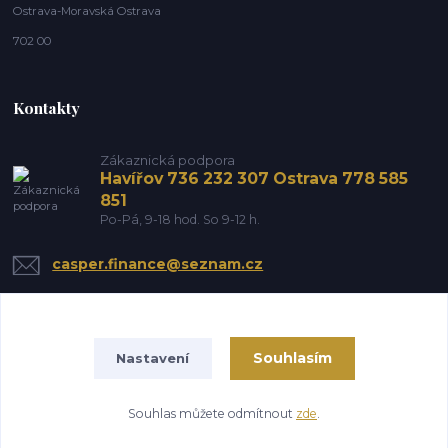
Ostrava-Moravská Ostrava
702 00
Kontakty
Zákaznická podpora
Havířov 736 232 307 Ostrava 778 585
851
Po-Pá, 9-18 hod. So 9-12 h.
casper.finance@seznam.cz
Souhlasím
Nastavení
Souhlas můžete odmítnout
zde
.
Vytvořeno na
Eshop-rychle.cz