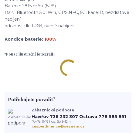
Baterie: 2815 mAh (81%)
Další: Bluetooth 5.0, Wifi, GPS,NFC, 5G, FaceID, bezdrátové
nabíjení.
odolnost dle IP68, rychlé nabíjení.
Kondice baterie:
100%
*Pouze ilustrační fotografie
Potřebujete poradit?
Zákaznická podpora
Havířov 736 232 307 Ostrava 778 585 851
Po-Pá, 9-18 hod. So 9-12 h.
casper.finance@seznam.cz