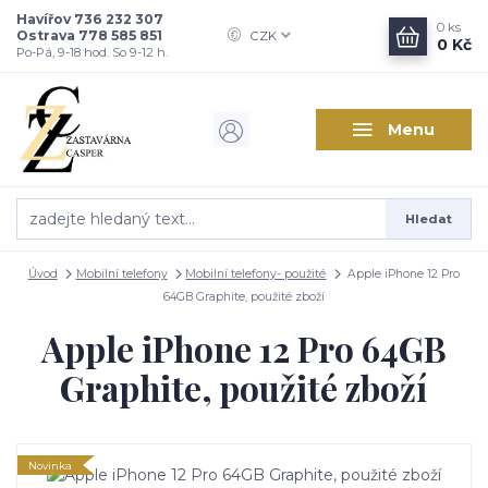
Havířov 736 232 307
0
ks
Ostrava 778 585 851
CZK
0 Kč
Po-Pá, 9-18 hod. So 9-12 h.
Menu
Hledat
Úvod
Mobilní telefony
Mobilní telefony- použité
Apple iPhone 12 Pro
64GB Graphite, použité zboží
Apple iPhone 12 Pro 64GB
Graphite, použité zboží
Novinka