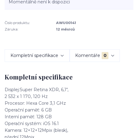
Momentálně není k dispozici
Číslo produktu:
AWU00141
Záruka:
12 měsíců
Kompletní specifikace
Komentáře
0
Kompletní specifikace
Displej:Super Retina XDR, 6,1",
2 532 x 1 170, 120 Hz
Procesor: Hexa Core 3,1 GHz
Operační paměť: 6 GB
Interní paměť: 128 GB
Operační systém: iOS 16.1
Kamera: 12+12+12Mpix (blesk),
přední 12Mpix