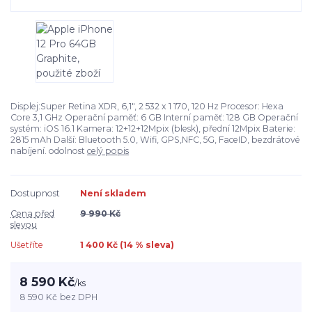
Displej:Super Retina XDR, 6,1", 2 532 x 1 170, 120 Hz Procesor: Hexa
Core 3,1 GHz Operační paměť: 6 GB Interní paměť: 128 GB Operační
systém: iOS 16.1 Kamera: 12+12+12Mpix (blesk), přední 12Mpix Baterie:
2815 mAh Další: Bluetooth 5.0, Wifi, GPS,NFC, 5G, FaceID, bezdrátové
nabíjení. odolnost
celý popis
Dostupnost
Není skladem
Cena před
9 990 Kč
slevou
Ušetříte
1 400 Kč (
14
% sleva)
8 590 Kč
/
ks
8 590 Kč
bez DPH