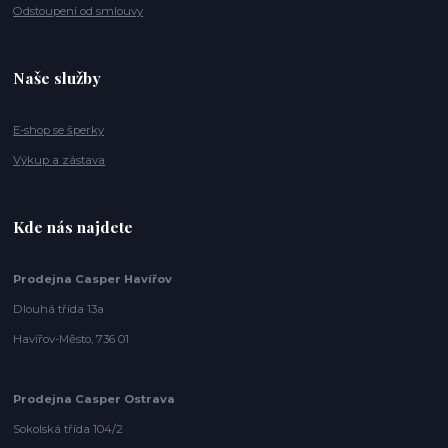
Odstoupení od smlouvy
Naše služby
E-shop se šperky
Výkup a zástava
Kde nás najdete
Prodejna Casper Havířov
Dlouhá třída 13a
Havířov-Město, 736 01
Prodejna Casper Ostrava
Sokolská třída 104/2