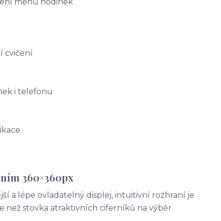
zení menu hodinek
í cvičení
nek i telefonu
likace
šením 360×360px
í a lépe ovladatelný displej, intuitivní rozhraní je
než stovka atraktivních ciferníků na výběr.