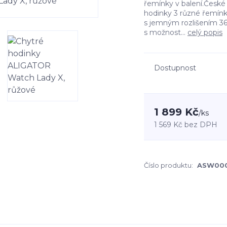
řemínky v balení.České
hodinky 3 různé řemínky
s jemným rozlišením 360
s možnost...
celý popis
Dostupnost
1 899 Kč
/
ks
1 569 Kč
bez DPH
Číslo produktu:
ASW00