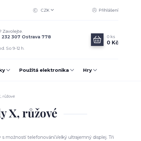
CZK
Přihlášení
? Zavolejte.
0
ks
6 232 307 Ostrava 778
0 Kč
d. So 9-12 h.
ky
Použitá elektronika
Hry
, růžové
 X, růžové
 možností telefonování.Velký ultrajemný displej. Tři