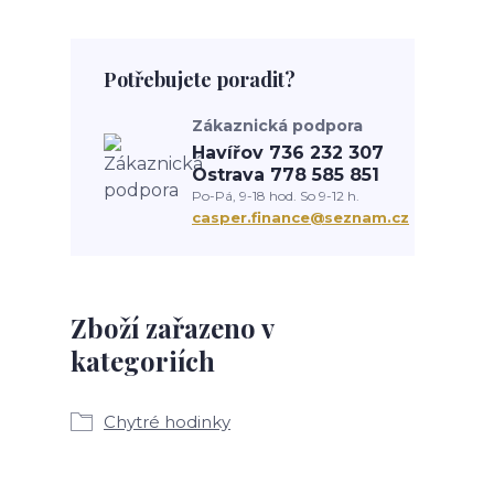
Potřebujete poradit?
Zákaznická podpora
Havířov 736 232 307
Ostrava 778 585 851
Po-Pá, 9-18 hod. So 9-12 h.
casper.finance@seznam.cz
Zboží zařazeno v
kategoriích
Chytré hodinky