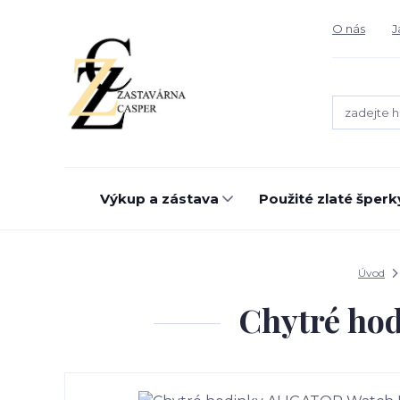
O nás
J
Výkup a zástava
Použité zlaté šperk
Úvod
Chytré ho