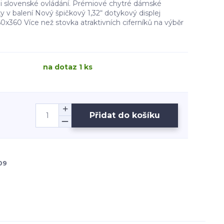
 i slovenské ovládání. Prémiové chytré dámské
 v balení Nový špičkový 1,32“ dotykový displej
x360 Více než stovka atraktivních ciferníků na výběr
na dotaz 1 ks
Přidat do košíku
09