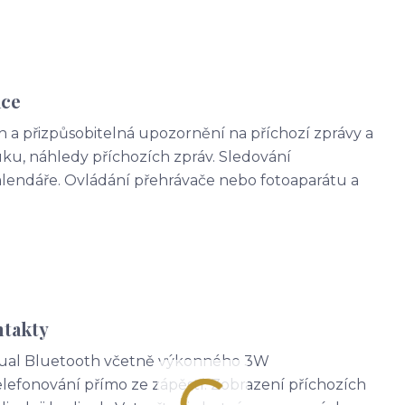
ace
h a přizpůsobitelná upozornění na příchozí zprávy a
vuku, náhledy příchozích zpráv. Sledování
alendáře. Ovládání přehrávače nebo fotoaparátu a
ntakty
 Dual Bluetooth včetně výkonného 3W
lefonování přímo ze zápěstí. Zobrazení příchozích