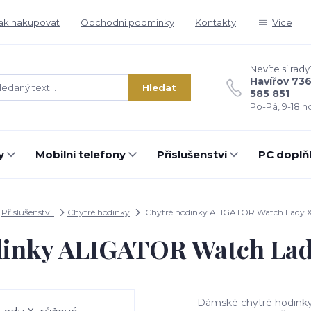
ak nakupovat
Obchodní podmínky
Kontakty
Více
Nevíte si rady
Havířov 73
Hledat
585 851
Po-Pá, 9-18 ho
y
Mobilní telefony
Příslušenství
PC doplň
Příslušenství
Chytré hodinky
Chytré hodinky ALIGATOR Watch Lady X
dinky ALIGATOR Watch Lady
Dámské chytré hodinky s