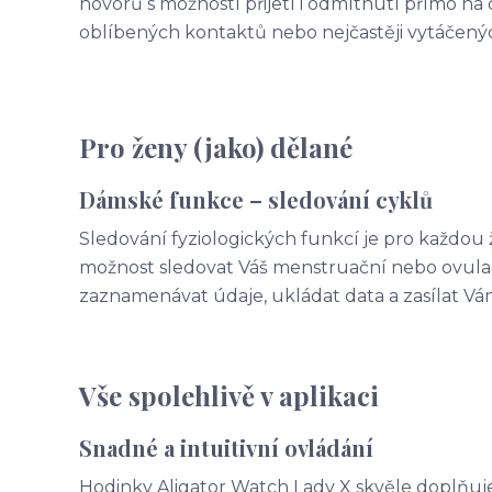
hovorů s možností přijetí i odmítnutí přímo na d
oblíbených kontaktů nebo nejčastěji vytáčenýc
Pro ženy (jako) dělané
Dámské funkce – sledování cyklů
Sledování fyziologických funkcí je pro každou 
možnost sledovat Váš menstruační nebo ovulač
zaznamenávat údaje, ukládat data a zasílat Vám
Vše spolehlivě v aplikaci
Snadné a intuitivní ovládání
Hodinky Aligator Watch Lady X skvěle doplňuje 