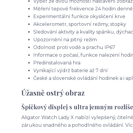
Výběr ze dvou možností nastavení zobra
Měření tepové frekvence 24 hodin denně
Experimentální funkce okysličení krve
Akcelerometr, sportovní režimy, stopky
Sledování aktivity a kvality spánku, dýchac
Upozornění na pitný režim
Odolnost proti vodě a prachu IP67
Informace o počasí, funkce nalezení hodi
Předinstalovaná hra
Vynikající výdrž baterie až 7 dní
České a slovenské ovládání hodinek a i ap
Úžasně ostrý obraz
Špičkový displej s ultra jemným rozli
Aligator Watch Lady X nabízí vylepšený, čitelnějš
zárukou snadného a pohodlného ovládání. Více 