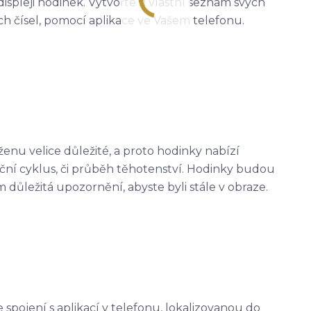
ispleji hodinek. Vytvořte si vlastní seznam svých
h čísel, pomocí aplikace ve Vašem telefonu.
ženu velice důležité, a proto hodinky nabízí
ní cyklus, či průběh těhotenství. Hodinky budou
 důležitá upozornění, abyste byli stále v obraze.
spojení s aplikací v telefonu, lokalizovanou do