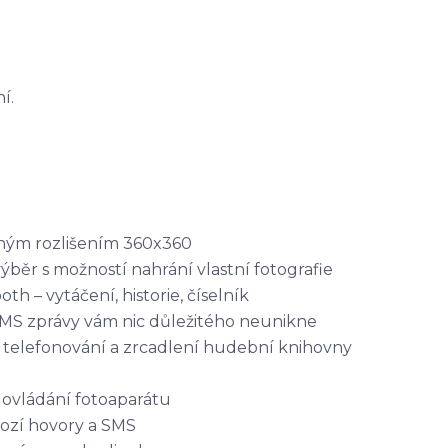
í.
emným rozlišením 360x360
výběr s možností nahrání vlastní fotografie
h – vytáčení, historie, číselník
SMS zprávy vám nic důležitého neunikne
telefonování a zrcadlení hudební knihovny
ovládání fotoaparátu
hozí hovory a SMS