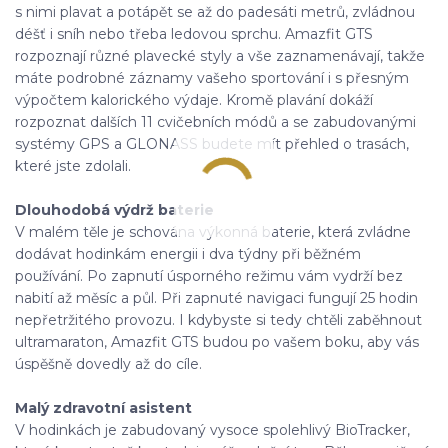
s nimi plavat a potápět se až do padesáti metrů, zvládnou
déšť i sníh nebo třeba ledovou sprchu. Amazfit GTS
rozpoznají různé plavecké styly a vše zaznamenávají, takže
máte podrobné záznamy vašeho sportování i s přesným
výpočtem kalorického výdaje. Kromě plavání dokáží
rozpoznat dalších 11 cvičebních módů a se zabudovanými
systémy GPS a GLONASS budete mít přehled o trasách,
které jste zdolali.
Dlouhodobá výdrž baterie
V malém těle je schována výkonná baterie, která zvládne
dodávat hodinkám energii i dva týdny při běžném
používání. Po zapnutí úsporného režimu vám vydrží bez
nabití až měsíc a půl. Při zapnuté navigaci fungují 25 hodin
nepřetržitého provozu. I kdybyste si tedy chtěli zaběhnout
ultramaraton, Amazfit GTS budou po vašem boku, aby vás
úspěšně dovedly až do cíle.
Malý zdravotní asistent
V hodinkách je zabudovaný vysoce spolehlivý BioTracker,