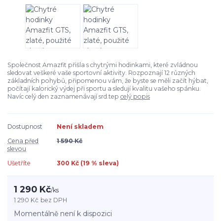
Společnost Amazfit přišla s chytrými hodinkami, které zvládnou
sledovat veškeré vaše sportovní aktivity. Rozpoznají 12 různých
základních pohybů, připomenou vám, že byste se měli začít hýbat,
počítají kalorický výdej při sportu a sledují kvalitu vašeho spánku.
Navíc celý den zaznamenávají srd.tep
celý popis
Dostupnost
Není skladem
Cena před
1 590 Kč
slevou
Ušetříte
300 Kč (
19
% sleva)
1 290 Kč
/
ks
1 290 Kč
bez DPH
Momentálně není k dispozici