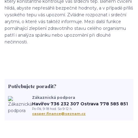
který konstantně kontroluje váš srdeční tep. Během cvičení
hlídá, abyste nepřesáhli bezpečné hodnoty, a v případě příliš
vysokého tepu vás upozorní. Zvládne rozpoznat i srdeční
arytmii, o které vás taktéž informuje. Mezi další funkce
pomáhající zlepšení zdravotního stavu celého organismu
patří i analýza spánku nebo upozornění při dlouhé
nečinnosti.
Potřebujete poradit?
Zákaznická podpora
Havířov 736 232 307 Ostrava 778 585 851
Po-Pá, 9-18 hod. So 9-12 h.
casper.finance@seznam.cz