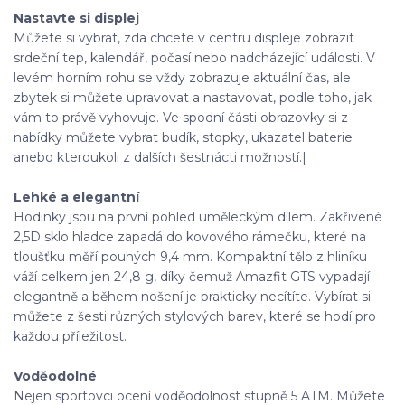
Nastavte si displej
Můžete si vybrat, zda chcete v centru displeje zobrazit
srdeční tep, kalendář, počasí nebo nadcházející události. V
levém horním rohu se vždy zobrazuje aktuální čas, ale
zbytek si můžete upravovat a nastavovat, podle toho, jak
vám to právě vyhovuje. Ve spodní části obrazovky si z
nabídky můžete vybrat budík, stopky, ukazatel baterie
anebo kteroukoli z dalších šestnácti možností.|
Lehké a elegantní
Hodinky jsou na první pohled uměleckým dílem. Zakřivené
2,5D sklo hladce zapadá do kovového rámečku, které na
tloušťku měří pouhých 9,4 mm. Kompaktní tělo z hliníku
váží celkem jen 24,8 g, díky čemuž Amazfit GTS vypadají
elegantně a během nošení je prakticky necítíte. Vybírat si
můžete z šesti různých stylových barev, které se hodí pro
každou příležitost.
Voděodolné
Nejen sportovci ocení voděodolnost stupně 5 ATM. Můžete