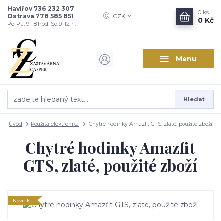
Havířov 736 232 307
0
ks
Ostrava 778 585 851
CZK
0 Kč
Po-Pá, 9-18 hod. So 9-12 h.
Menu
Hledat
Úvod
Použitá elektronika
Chytré hodinky Amazfit GTS, zlaté, použité zboží
Chytré hodinky Amazfit
GTS, zlaté, použité zboží
Novinka