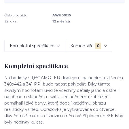
Číslo produktu:
AWU00115
Záruka:
12 měsíců
Kompletní specifikace
Komentáře
0
Kompletní specifikace
Na hodinky s 1,65" AMOLED displejem, parádním rozlišením
348x442 a 341 PPI bude radost pohledět. Díky těmto
skvělým hodnotám uvidíte všechny detaily jasně a ostře i
na přímém slunečním svitu. Jedinečnému zobrazení
pomáhají i živé barvy, které dodají každému obrazu
realistický vzhled. Obrazovka je vytvarována do čtverce,
díky čemuž máte k dispozici o něco větší plochu, než kdyby
byly hodinky kulaté.