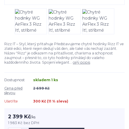
Rizz IT – Styl, který přitahuje Představujeme chytré hodinky Rizz IT ve
zlaté edici, které nejen sledují váš den, ale také vás nechají zazářit.
Název "Rizz" je odkazem na přitažlivost, charisma a schopnost
zaujmout – přesně to, co tyto hodinky přinášejí do vašeho
každodenního života. Spojení elegant...
celý popis
Dostupnost
skladem 1 ks
Cena před
2 699 Kč
slevou
Ušetříte
300 Kč (
11
% sleva)
2 399 Kč
/
ks
1 983 Kč
bez DPH