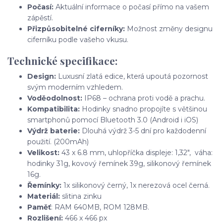
Počasí:
Aktuální informace o počasí přímo na vašem
zápěstí.
Přizpůsobitelné ciferníky:
Možnost změny designu
ciferníku podle vašeho vkusu.
Technické specifikace:
Design:
Luxusní zlatá edice, která upoutá pozornost
svým moderním vzhledem.
Voděodolnost:
IP68 – ochrana proti vodě a prachu.
Kompatibilita:
Hodinky snadno propojíte s většinou
smartphonů pomocí Bluetooth 3.0 (Android i iOS)
Výdrž baterie:
Dlouhá výdrž 3-5 dní pro každodenní
použití. (200mAh)
Velikost:
43 x 6.8 mm, uhlopříčka displeje: 1,32", váha:
hodinky 31g, kovový řemínek 39g, silikonový řemínek
16g.
Řemínky:
1x silikonový černý, 1x nerezová ocel černá.
Materiál:
slitina zinku
Paměť
: RAM 640MB, ROM 128MB.
Rozlišení:
466 x 466 px