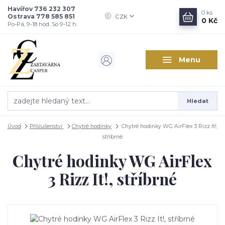
Havířov 736 232 307
0
ks
Ostrava 778 585 851
CZK
0 Kč
Po-Pá, 9-18 hod. So 9-12 h.
Menu
Hledat
Úvod
Příslušenství
Chytré hodinky
Chytré hodinky WG AirFlex 3 Rizz It!,
stříbrné
Chytré hodinky WG AirFlex
3 Rizz It!, stříbrné