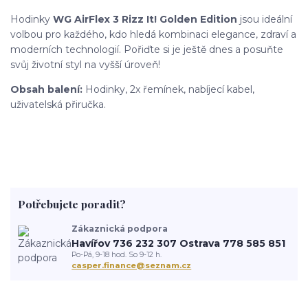
Hodinky
WG AirFlex 3 Rizz It! Golden Edition
jsou ideální
volbou pro každého, kdo hledá kombinaci elegance, zdraví a
moderních technologií. Pořiďte si je ještě dnes a posuňte
svůj životní styl na vyšší úroveň!
Obsah balení:
Hodinky, 2x řemínek, nabíjecí kabel,
uživatelská přiručka.
Potřebujete poradit?
Zákaznická podpora
Havířov 736 232 307 Ostrava 778 585 851
Po-Pá, 9-18 hod. So 9-12 h.
casper.finance@seznam.cz