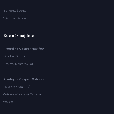
E-shop se šperky
Výkup a zástava
Kde nás najdete
Prodejna Casper Havířov
Dlouhá třída 13a
Havířov-Město, 736 01
Prodejna Casper Ostrava
Sokolská třída 104/2
Ostrava-Moravská Ostrava
702 00