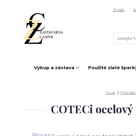
O nás
J
Výkup a zástava
Použité zlaté šperk
Úvod
Přísluše
COTECi ocelový 