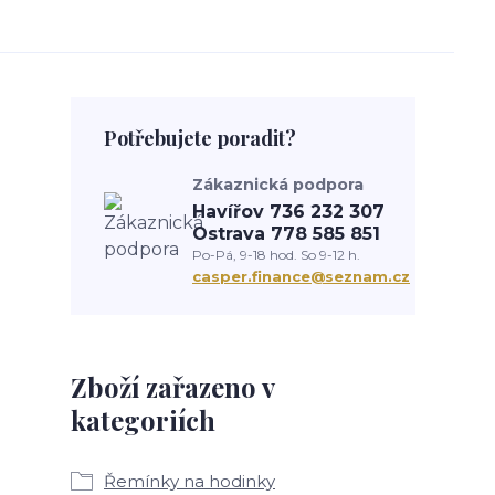
Potřebujete poradit?
Zákaznická podpora
Havířov 736 232 307
Ostrava 778 585 851
Po-Pá, 9-18 hod. So 9-12 h.
casper.finance@seznam.cz
Zboží zařazeno v
kategoriích
Řemínky na hodinky