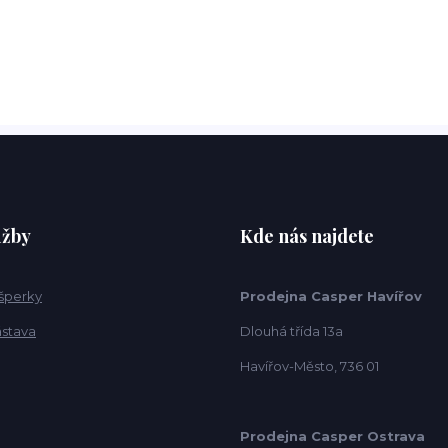
užby
Kde nás najdete
 šperky
Prodejna Casper Havířov
ástava
Dlouhá třída 13a
Havířov-Město, 736 01
Prodejna Casper Ostrava