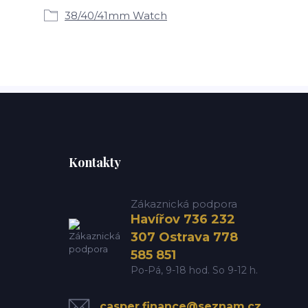
38/40/41mm Watch
Kontakty
Zákaznická podpora
Havířov 736 232
307 Ostrava 778
585 851
Po-Pá, 9-18 hod. So 9-12 h.
casper.finance@seznam.cz