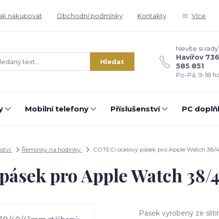
ak nakupovat
Obchodní podmínky
Kontakty
Více
Nevíte si rady
Havířov 73
Hledat
585 851
Po-Pá, 9-18 ho
y
Mobilní telefony
Příslušenství
PC doplň
nství
Řemínky na hodinky
COTECi ocelový pásek pro Apple Watch 38/
pásek pro Apple Watch 38/
Pásek vyrobený ze slit