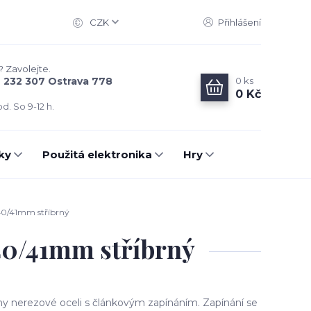
CZK
Přihlášení
? Zavolejte.
0
ks
6 232 307 Ostrava 778
0 Kč
d. So 9-12 h.
ky
Použitá elektronika
Hry
40/41mm stříbrný
40/41mm stříbrný
iny nerezové oceli s článkovým zapínáním. Zapínání se