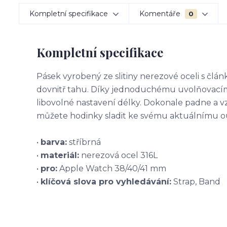
Kompletní specifikace
Komentáře
0
Kompletní specifikace
Pásek vyrobený ze slitiny nerezové oceli s čl
dovnitř tahu. Díky jednoduchému uvolňovacímu
libovolné nastavení délky. Dokonale padne a 
můžete hodinky sladit ke svému aktuálnímu ou
•
barva:
stříbrná
•
materiál:
nerezová ocel 316L
•
pro:
Apple Watch 38/40/41 mm
•
klíčová slova pro vyhledávání:
Strap, Band