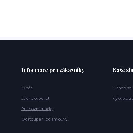
Informace pro zákazníky
Naše sl
O nás
E-shop se
Jak nakupovat
Výkup a z
Puncovní značky
Odstoupení od smlouvy