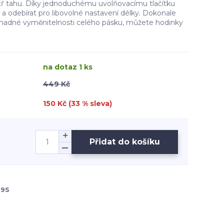
tř tahu. Díky jednoduchému uvolňovacímu tlačítku
a odebírat pro libovolné nastavení délky. Dokonale
nadné vyměnitelnosti celého pásku, můžete hodinky
na dotaz 1 ks
449 Kč
150 Kč (
33
% sleva)
Přidat do košíku
9S