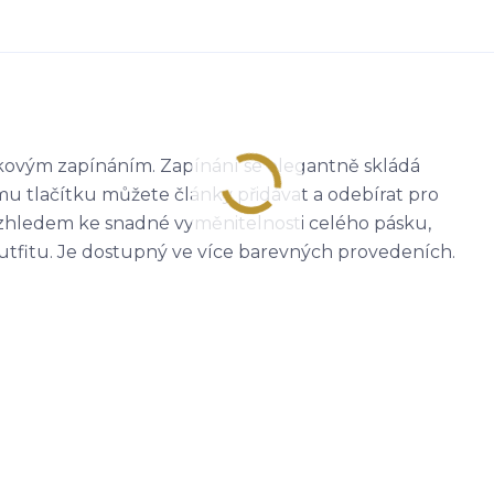
ánkovým zapínáním. Zapínání se elegantně skládá
 tlačítku můžete články přidávat a odebírat pro
vzhledem ke snadné vyměnitelnosti celého pásku,
tfitu. Je dostupný ve více barevných provedeních.