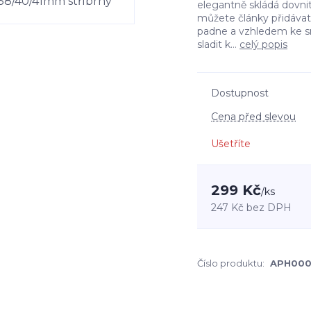
elegantně skládá dovni
můžete články přidávat 
padne a vzhledem ke s
sladit k...
celý popis
Dostupnost
Cena před slevou
Ušetříte
299 Kč
/
ks
247 Kč
bez DPH
Číslo produktu:
APH000