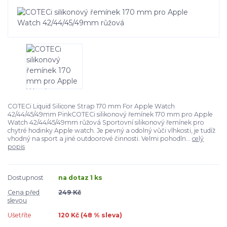
COTECi Liquid Silicone Strap 170 mm For Apple Watch
42/44/45/49mm PinkCOTECi silikonový řemínek 170 mm pro Apple
Watch 42/44/45/49mm růžová Sportovní silikonový řemínek pro
chytré hodinky Apple watch. Je pevný a odolný vůči vlhkosti, je tudíž
vhodný na sport a jiné outdoorové činnosti. Velmi pohodln...
celý
popis
Dostupnost
na dotaz 1 ks
Cena před
249 Kč
slevou
Ušetříte
120 Kč (
48
% sleva)