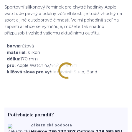
Sportovní silikonový řemínek pro chytré hodinky Apple
watch. Je pevný a odolný vůči vlhkosti, je tudíž vhodný na
sport a jiné outdoorové činnosti. Velmi pohodlně sedí na
zápěstí a lehce se vyměňuje, můžete tak snadno
přizpusobit vzhled vašemu aktuálnímu outfitu.
•
barva:
růžová
•
materiál:
silikon
•
délka:
170 mm
•
pro:
Apple Watch 42/44/45/49mm
•
klíčová slova pro vyhledávání:
Strap, Band
Potřebujete poradit?
Zákaznická podpora
Havířov 736 232 307 Ostrava 778 585 851