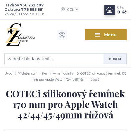
Havířov 736 232 307
0
ks
Ostrava 778 585 851
CZK
0 Kč
Po-Pá, 9-18 hod. So 9-12 h.
Menu
Hledat
Úvod
Příslušenství
Řemínky na hodinky
COTECi silikonový řemínek 170
mm pro Apple Watch 42/44/45/49mm růžová
COTECi silikonový řemínek
170 mm pro Apple Watch
42/44/45/49mm růžová