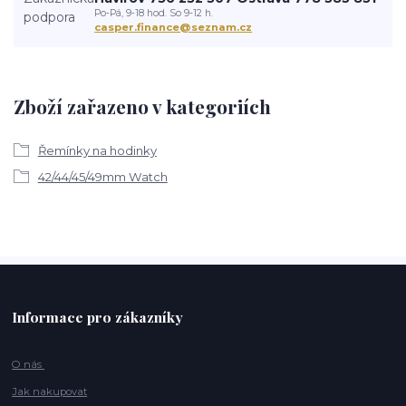
Po-Pá, 9-18 hod. So 9-12 h.
casper.finance@seznam.cz
Zboží zařazeno v kategoriích
Řemínky na hodinky
42/44/45/49mm Watch
Informace pro zákazníky
O nás
Jak nakupovat