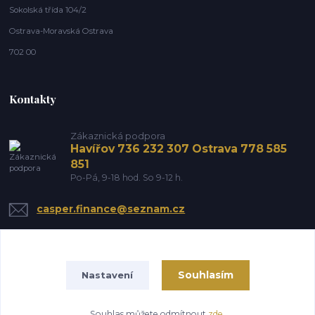
Sokolská třída 104/2
Ostrava-Moravská Ostrava
702 00
Kontakty
Zákaznická podpora
Havířov 736 232 307 Ostrava 778 585
851
Po-Pá, 9-18 hod. So 9-12 h.
casper.finance@seznam.cz
Souhlasím
Nastavení
Souhlas můžete odmítnout
zde
.