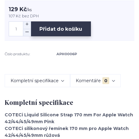
129 Kč
/
ks
107 Kč
bez DPH
Přidat do košíku
Číslo produktu:
APH0006P
Kompletní specifikace
Komentáře
0
Kompletní specifikace
COTECi Liquid Silicone Strap 170 mm For Apple Watch
42/44/45/49mm Pink
COTECi silikonový řemínek 170 mm pro Apple Watch
42/44/45/49mm růžová