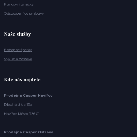
Puncovní značky
Odstoupení od smlouvy
Naše služby
E-shop se šperky
Výkup a zástava
Kde nás najdete
Prodejna Casper Havířov
Dlouhá třída 13a
Havířov-Město, 736 01
Prodejna Casper Ostrava