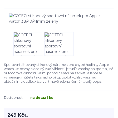
Sportovní děrovaný silikonový náramek pro chytré hodinky Apple
watch. Je pevný a odolný vůči vlhkosti, je tudíž vhodný na sport a jiné
outdoorové činnosti. Velmi pohodlně sedí na zápěstí a lehce se
vyměňuje, můžete tak snadno přizpusobit vzhled vašemu
aktuálnímu outfitu.• barva: tmavě zelená-černá• ...
celý popis
Dostupnost
na dotaz 1 ks
249 Kč
/
ks