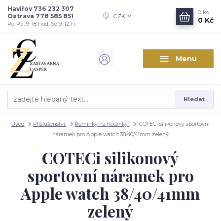
Havířov 736 232 307
0
ks
Ostrava 778 585 851
CZK
0 Kč
Po-Pá, 9-18 hod. So 9-12 h.
Menu
Hledat
Úvod
Příslušenství
Řemínky na hodinky
COTECi silikonový sportovní
náramek pro Apple watch 38/40/41mm zelený
COTECi silikonový
sportovní náramek pro
Apple watch 38/40/41mm
zelený