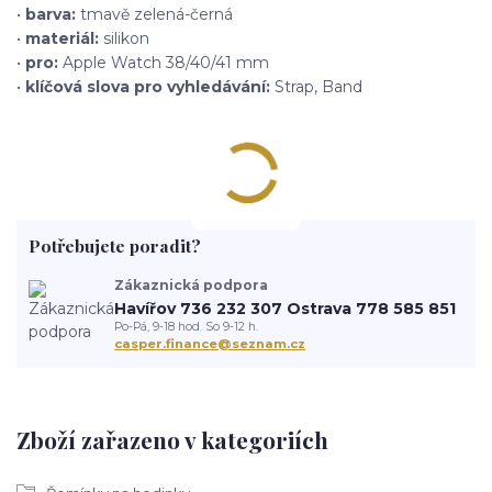
•
barva:
tmavě zelená-černá
•
materiál:
silikon
•
pro:
Apple Watch 38/40/41 mm
•
klíčová slova pro vyhledávání:
Strap, Band
Potřebujete poradit?
Zákaznická podpora
Havířov 736 232 307 Ostrava 778 585 851
Po-Pá, 9-18 hod. So 9-12 h.
casper.finance@seznam.cz
Zboží zařazeno v kategoriích