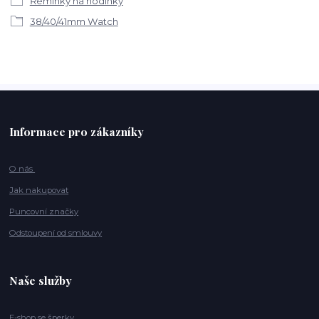
Řemínky na hodinky
38/40/41mm Watch
Informace pro zákazníky
O nás
Jak nakupovat
Puncovní značky
Odstoupení od smlouvy
Naše služby
E-shop se šperky