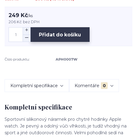
249 Kč
/
ks
206 Kč
bez DPH
Přidat do košíku
Číslo produktu:
APH0007W
Kompletní specifikace
Komentáře
0
Kompletní specifikace
Sportovní silikonový náramek pro chytré hodinky Apple
watch. Je pevný a odolný vůči vlhkosti, je tudíž vhodný na
sport a jiné outdoorové činnosti. Velmi pohodlně sedí na