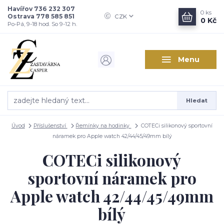
Havířov 736 232 307
0
ks
Ostrava 778 585 851
CZK
0 Kč
Po-Pá, 9-18 hod. So 9-12 h.
Menu
Hledat
Úvod
Příslušenství
Řemínky na hodinky
COTECi silikonový sportovní
náramek pro Apple watch 42/44/45/49mm bílý
COTECi silikonový
sportovní náramek pro
Apple watch 42/44/45/49mm
bílý