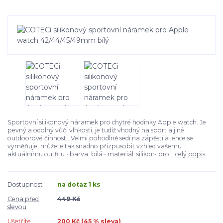
Sportovní silikonový náramek pro chytré hodinky Apple watch. Je
pevný a odolný vůči vlhkosti, je tudíž vhodný na sport a jiné
outdoorové činnosti. Velmi pohodlně sedí na zápěstí a lehce se
vyměňuje, můžete tak snadno přizpusobit vzhled vašemu
aktuálnímu outfitu.• barva: bílá • materiál: silikon• pro...
celý popis
Dostupnost
na dotaz 1 ks
Cena před
449 Kč
slevou
Ušetříte
200 Kč (
45
% sleva)