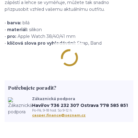
zápěstí a lehce se vyměňuje, můžete tak snadno
přizpusobit vzhled vašemu aktuálnímu outfitu.
•
barva:
bílá
•
materiál:
silikon
•
pro:
Apple Watch 38/40/41 mm
•
klíčová slova pro vyhledávání:
Strap, Band
Potřebujete poradit?
Zákaznická podpora
Havířov 736 232 307 Ostrava 778 585 851
Po-Pá, 9-18 hod. So 9-12 h.
casper.finance@seznam.cz