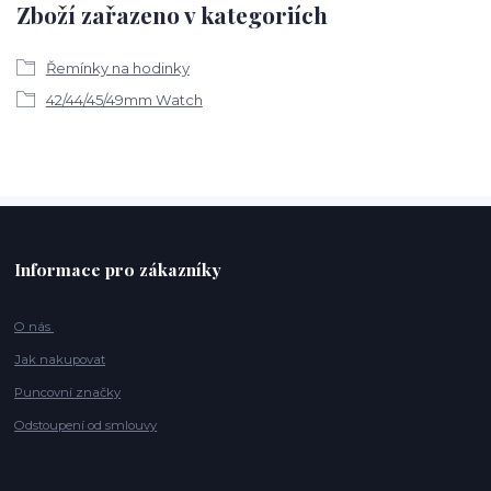
Zboží zařazeno v kategoriích
Řemínky na hodinky
42/44/45/49mm Watch
Informace pro zákazníky
O nás
Jak nakupovat
Puncovní značky
Odstoupení od smlouvy