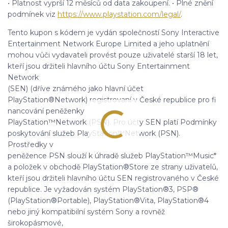
• Platnost vyprší 12 měsíců od data zakoupení. • Plné znění
podmínek viz
https://www.playstation.com/legal/
.
Tento kupon s kódem je vydán společností Sony Interactive
Entertainment Network Europe Limited a jeho uplatnění
mohou vůči vydavateli provést pouze uživatelé starší 18 let,
kteří jsou držiteli hlavního účtu Sony Entertainment
Network
(SEN) (dříve známého jako hlavní účet
PlayStation®Network) registrovaní v České republice pro fi
nancování peněženky
PlayStation™Network (PSN). Pro účty SEN platí Podmínky
poskytování služeb PlayStation™Network (PSN).
Prostředky v
peněžence PSN slouží k úhradě služeb PlayStation™Music*
a položek v obchodě PlayStation®Store ze strany uživatelů,
kteří jsou držiteli hlavního účtu SEN registrovaného v České
republice. Je vyžadován systém PlayStation®3, PSP®
(PlayStation®Portable), PlayStation®Vita, PlayStation®4
nebo jiný kompatibilní systém Sony a rovněž
širokopásmové,