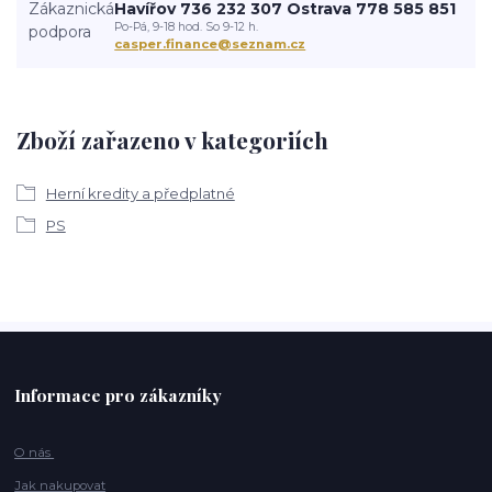
Havířov 736 232 307 Ostrava 778 585 851
Po-Pá, 9-18 hod. So 9-12 h.
casper.finance@seznam.cz
Zboží zařazeno v kategoriích
Herní kredity a předplatné
PS
Informace pro zákazníky
O nás
Jak nakupovat