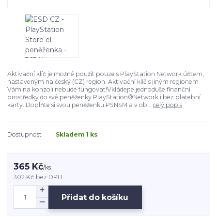
Aktivační klíč je možné použít pouze s PlayStation Network účtem,
nastaveným na český (CZ) region. Aktivační klíč s jiným regionem
Vám na konzoli nebude fungovat!Vkládejte jednoduše finanční
prostředky do své peněženky PlayStation®Network i bez platební
karty. Doplňte si svou peněženku PSNSM a v ob...
celý popis
Dostupnost
Skladem 1 ks
365 Kč
/
ks
302 Kč
bez DPH
Přidat do košíku