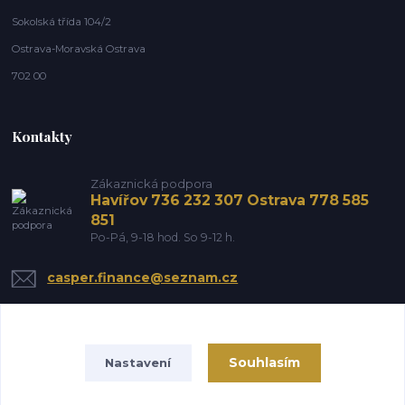
Sokolská třída 104/2
Ostrava-Moravská Ostrava
702 00
Kontakty
Zákaznická podpora
Havířov 736 232 307 Ostrava 778 585
851
Po-Pá, 9-18 hod. So 9-12 h.
casper.finance@seznam.cz
Souhlasím
Nastavení