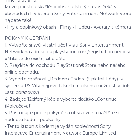
mnoho dalšího.
Mezi spoustou skvělého obsahu, který na vás čeká v
obchodech PS Store a Sony Entertainment Network Store,
najdete také:
• Hry a doplňkový obsah • Filmy • Hudbu • Avatary a témata
POKYNY K ČERPÁNÍ
1. Vytvořte si svůj vlastní účet v síti Sony Entertainment
Network na adrese eu.playstation.com/registration nebo se
přihlaste do existujícího účtu.
2. Přejděte do obchodu PlayStation®Store nebo našeho
online obchodu.
3. Vyberte možnost „Redeem Codes“ (Uplatnit kódy) (v
systému PS Vita nejprve ťukněte na ikonu možnosti v dolní
části obrazovky).
4. Zadejte 12ciferný kód a vyberte tlačítko „Continue“
(Pokračovat).
5. Postupujte podle pokynů na obrazovce a načtěte si
hodnotu kódu z poukázky.
• Tento kupon s kódem je vydán společností Sony
Interactive Entertainment Network Europe Limited.