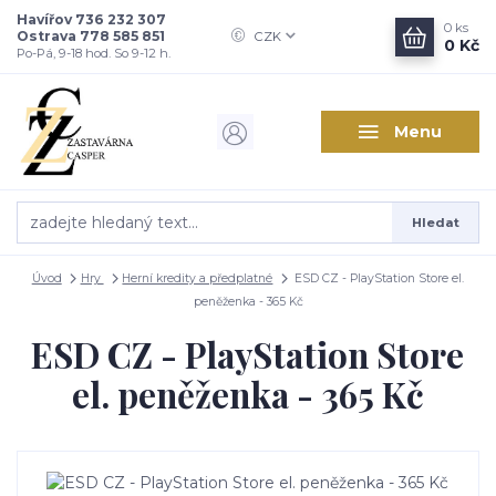
Havířov 736 232 307
0
ks
Ostrava 778 585 851
CZK
0 Kč
Po-Pá, 9-18 hod. So 9-12 h.
Menu
Hledat
Úvod
Hry
Herní kredity a předplatné
ESD CZ - PlayStation Store el.
peněženka - 365 Kč
ESD CZ - PlayStation Store
el. peněženka - 365 Kč